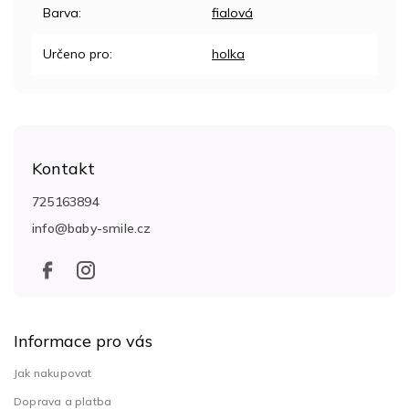
Barva
:
fialová
Určeno pro
:
holka
Z
á
Kontakt
p
a
725163894
t
info
@
baby-smile.cz
í
Informace pro vás
Jak nakupovat
Doprava a platba