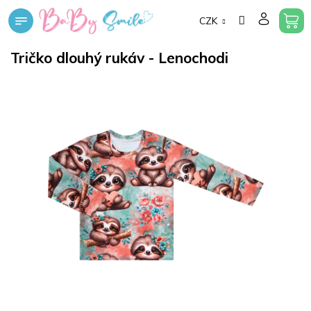
Přejít
CZK
na
obsah
Tričko dlouhý rukáv - Lenochodi