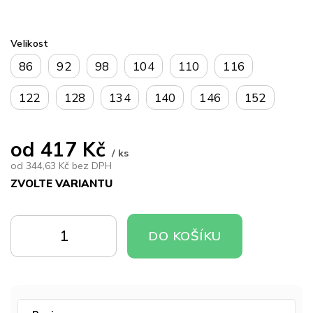
Velikost
86
92
98
104
110
116
122
128
134
140
146
152
od
417 Kč
/ ks
od
344,63 Kč
bez DPH
ZVOLTE VARIANTU
Měrná
cena:
DO
DO
DO KOŠÍKU
KOŠÍKU
KOŠÍKU