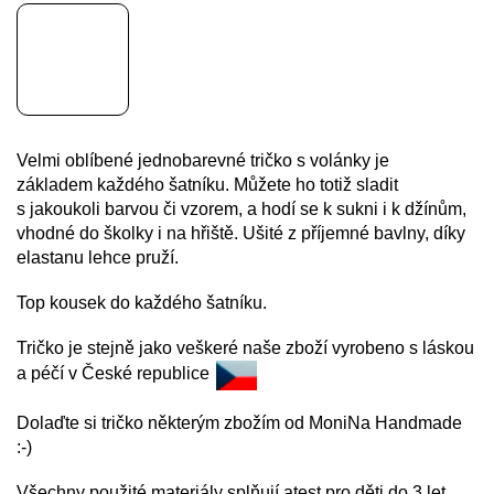
Velmi oblíbené jednobarevné tričko s volánky je
základem každého
šatníku. Můžete ho totiž sladit
s jakoukoli barvou či vzorem, a hodí se k sukni i k džínům,
vhodné do školky i na hřiště. Ušité z příjemné bavlny, díky
elastanu lehce pruží.
Top kousek do každého šatníku.
Tričko je stejně jako veškeré naše zboží vyrobeno s láskou
a péčí v České republice
Dolaďte si tričko některým zbožím od MoniNa Handmade
:-)
Všechny použité materiály splňují atest pro děti do 3 let.