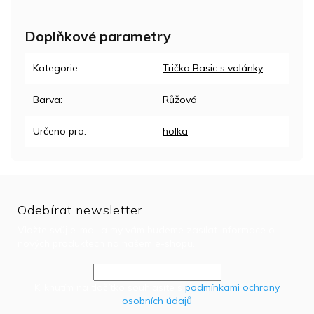
Doplňkové parametry
Kategorie
:
Tričko Basic s volánky
Barva
:
Růžová
Určeno pro
:
holka
Odebírat newsletter
Vložte svůj e-mail a my vám budeme zasílat informace o
nových produktech na našem e-shopu.
Kliknutím na tlačítko souhlasíte s
podmínkami ochrany
osobních údajů