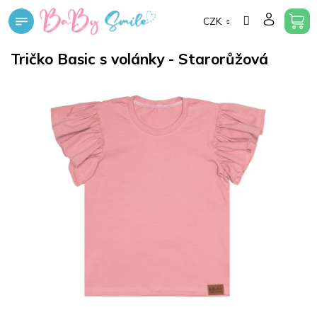
Přejít
CZK
na
obsah
Tričko Basic s volánky - Starorůžová