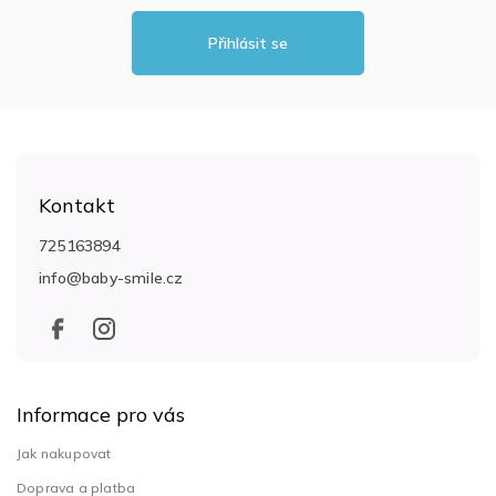
Přihlásit se
Z
á
Kontakt
p
a
725163894
t
info
@
baby-smile.cz
í
Informace pro vás
Jak nakupovat
Doprava a platba