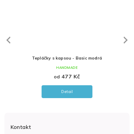
Next
revious
Tepláčky s kapsou - Basic modrá
HANDMADE
477 Kč
od
Detail
Z
á
Kontakt
p