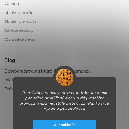
Výprodej
Oblečení pro děti
Oblečení pro rodiče
Dárkové poukazy
Výprodej se slevou
Blog
Dobrodružství, na které děti nezapomenou
Jak si užít léto s dětmi naplno
Prázdniny klepou na dveře
Používáme cookies, abychom Vám umožnili
pohodlné prohlížení webu a díky analýze
provozu webu neustále zlepšovali jeho funkce,
výkon a použitelnost.
Copyright 2026
BaBy-smile.cz
. Všechna práva vyhrazena.
Design
Shoptak.cz
| Platforma
Shoptet
Souhlasím