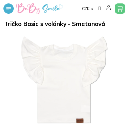
Přejít
CZK
na
obsah
Tričko Basic s volánky - Smetanová