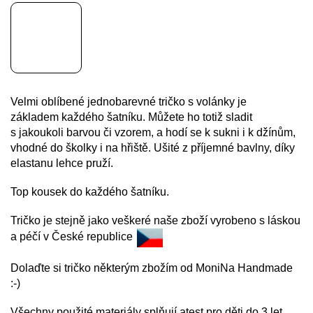
Velmi oblíbené jednobarevné tričko s volánky je
základem každého
šatníku. Můžete ho totiž sladit
s jakoukoli barvou či vzorem, a hodí se k sukni i k džínům,
vhodné do školky i na hřiště. Ušité z příjemné bavlny, díky
elastanu lehce pruží.
Top kousek do každého šatníku.
Tričko je stejně jako veškeré naše zboží vyrobeno s láskou
a péčí v České republice
Dolaďte si tričko některým zbožím od MoniNa Handmade
:-)
Všechny použité materiály splňují atest pro děti do 3 let.