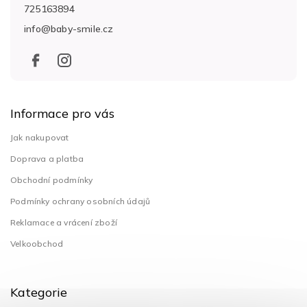
a
725163894
t
info
@
baby-smile.cz
í
Informace pro vás
Jak nakupovat
Doprava a platba
Obchodní podmínky
Podmínky ochrany osobních údajů
Reklamace a vrácení zboží
Velkoobchod
Kategorie