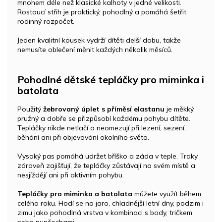
mnohem déle než klasické kalhoty v jedné velikosti.
Rostoucí střih je praktický, pohodlný a pomáhá šetřit
rodinný rozpočet.
Jeden kvalitní kousek vydrží dítěti delší dobu, takže
nemusíte oblečení měnit každých několik měsíců.
Pohodlné dětské tepláčky pro miminka i
batolata
Použitý
žebrovaný úplet s příměsí elastanu
je měkký,
pružný a dobře se přizpůsobí každému pohybu dítěte.
Tepláčky nikde netlačí a neomezují při lezení, sezení,
běhání ani při objevování okolního světa.
Vysoký pas pomáhá udržet bříško a záda v teple. Traky
zároveň zajišťují, že tepláčky zůstávají na svém místě a
nesjíždějí ani při aktivním pohybu.
Tepláčky pro miminka a batolata
můžete využít během
celého roku. Hodí se na jaro, chladnější letní dny, podzim i
zimu jako pohodlná vrstva v kombinaci s body, tričkem
nebo punčochami.