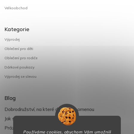
Velkoobchod
Kategorie
Výprodej
Oblečení pro děti
Oblečení pro rodiče
Dárkové poukazy
Výprodej se slevou
Blog
Dobrodružství, na které děti nezapomenou
Jak si užít léto s dětmi naplno
Prázdniny klepou na dveře
Používáme cookies, abychom Vám umožnili