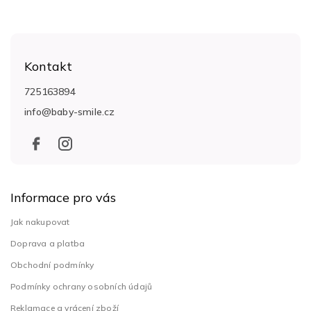
Z
á
Kontakt
p
a
725163894
t
info
@
baby-smile.cz
í
Informace pro vás
Jak nakupovat
Doprava a platba
Obchodní podmínky
Podmínky ochrany osobních údajů
Reklamace a vrácení zboží