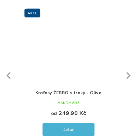
AKCE
AKC
Next
revious
Stavba
Kraťasy ŽEBRO s traky - Oliva
HANDMADE
249,90 Kč
od
Detail