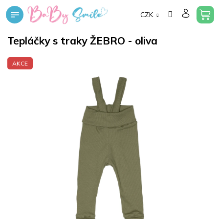
Přejít
CZK
na
obsah
Tepláčky s traky ŽEBRO - oliva
AKCE