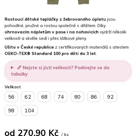
Rostoucí dětské tepláčky z žebrovaného úpletu
jsou
pohodlné, pružné a rostou společně s dítětem. Díky
ohrnovacím nápletům v pase i na nohavicích
vydrží několik
velikostí a skvěle sedí i přes látkové pleny.
Ušito v České republice
z certifikovaných materiálů s atestem
OEKO-TEX® Standard 100 pro děti do 3 let
.
📏 Nejste si jistí velikostí? Podívejte se do
tabulky
Velikost
56
62
68
74
80
86
92
98
104
od
270,90 Kč
/ ks