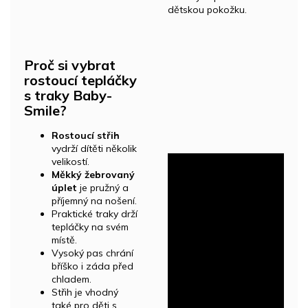
dětskou pokožku.
Proč si vybrat
rostoucí tepláčky
s traky Baby-
Smile?
Rostoucí střih
vydrží dítěti několik
velikostí.
Měkký žebrovaný
úplet
je pružný a
příjemný na nošení.
Praktické traky drží
tepláčky na svém
místě.
Vysoký pas chrání
bříško i záda před
chladem.
Střih je vhodný
také pro děti s