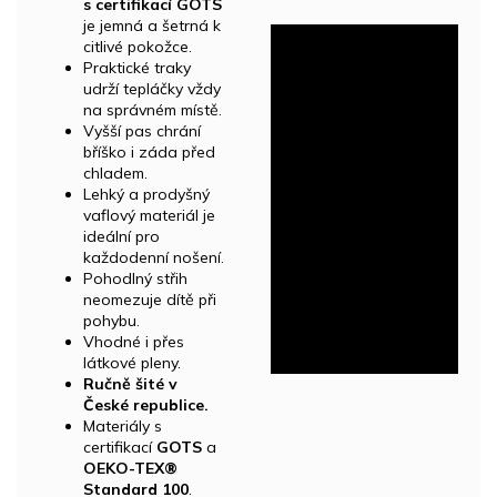
s certifikací GOTS
je jemná a šetrná k
citlivé pokožce.
Praktické traky
udrží tepláčky vždy
na správném místě.
Vyšší pas chrání
bříško i záda před
chladem.
Lehký a prodyšný
vaflový materiál je
ideální pro
každodenní nošení.
Pohodlný střih
neomezuje dítě při
pohybu.
Vhodné i přes
látkové pleny.
Ručně šité v
České republice.
Materiály s
certifikací
GOTS
a
OEKO-TEX®
Standard 100
.