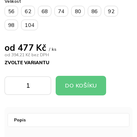
Velikost
56
62
68
74
80
86
92
98
104
od
477 Kč
/ ks
od
394,21 Kč
bez DPH
ZVOLTE VARIANTU
Měrná
cena:
DO
DO
DO KOŠÍKU
KOŠÍKU
KOŠÍKU
Popis