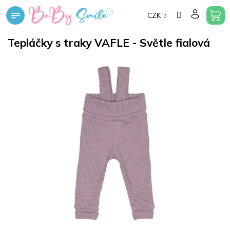
Přejít
CZK
na
obsah
Tepláčky s traky VAFLE - Světle fialová