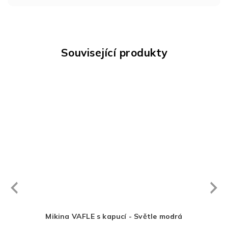
Související produkty
Next
revious
alová
Mikina VAFLE s kapucí - Světle modrá
Mik