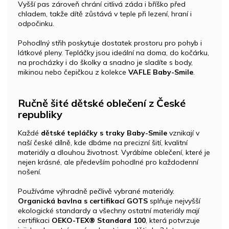
Vyšší pas zároveň chrání citlivá záda i bříško před
chladem, takže dítě zůstává v teple při lezení, hraní i
odpočinku.
Pohodlný střih poskytuje dostatek prostoru pro pohyb i
látkové pleny. Tepláčky jsou ideální na doma, do kočárku,
na procházky i do školky a snadno je sladíte s body,
mikinou nebo čepičkou z kolekce
VAFLE Baby-Smile
.
Ručně šité dětské oblečení z České
republiky
Každé
dětské tepláčky s traky Baby-Smile
vznikají v
naší české dílně, kde dbáme na precizní šití, kvalitní
materiály a dlouhou životnost. Vyrábíme oblečení, které je
nejen krásné, ale především pohodlné pro každodenní
nošení.
Používáme výhradně pečlivě vybrané materiály.
Organická bavlna s certifikací GOTS
splňuje nejvyšší
ekologické standardy a všechny ostatní materiály mají
certifikaci
OEKO-TEX® Standard 100
, která potvrzuje