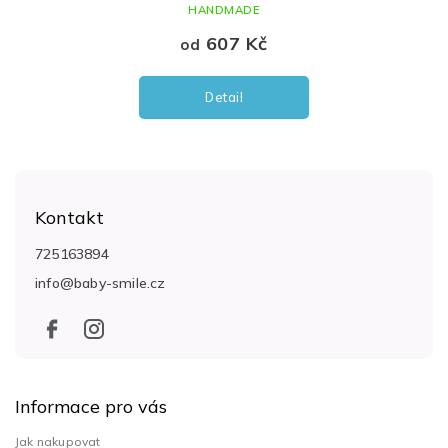
HANDMADE
607 Kč
od
Detail
Z
á
Kontakt
p
a
725163894
t
info
@
baby-smile.cz
í
Informace pro vás
Jak nakupovat