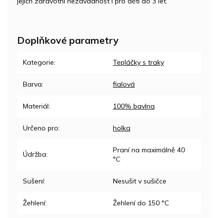
jejich zdravotní nezávadnost i pro děti do 3 let.
Doplňkové parametry
Kategorie
:
Tepláčky s traky
Barva
:
fialová
Materiál
:
100% bavlna
Určeno pro
:
holka
Praní na maximálně 40
Údržba
:
°C
Sušení
:
Nesušit v sušičce
Žehlení
:
Žehlení do 150 °C