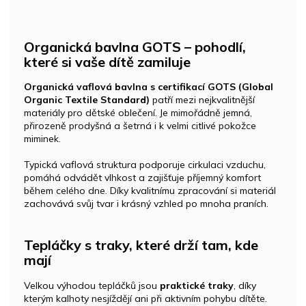
Organická bavlna GOTS – pohodlí,
které si vaše dítě zamiluje
Organická vaflová bavlna s certifikací GOTS (Global
Organic Textile Standard)
patří mezi nejkvalitnější
materiály pro dětské oblečení. Je mimořádně jemná,
přirozeně prodyšná a šetrná i k velmi citlivé pokožce
miminek.
Typická vaflová struktura podporuje cirkulaci vzduchu,
pomáhá odvádět vlhkost a zajišťuje příjemný komfort
během celého dne. Díky kvalitnímu zpracování si materiál
zachovává svůj tvar i krásný vzhled po mnoha praních.
Tepláčky s traky, které drží tam, kde
mají
Velkou výhodou tepláčků jsou
praktické traky
, díky
kterým kalhoty nesjíždějí ani při aktivním pohybu dítěte.