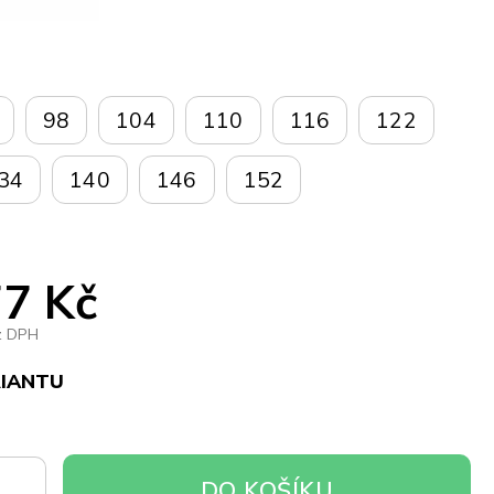
98
104
110
116
122
34
140
146
152
7 Kč
z DPH
RIANTU
DO
DO KOŠÍKU