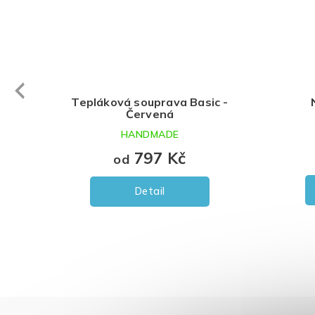
evious
Tepláková souprava Basic -
Červená
HANDMADE
797 Kč
od
Detail