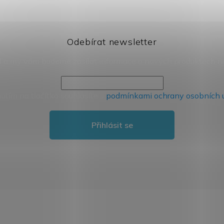
Odebírat newsletter
il a my vám budeme zasílat informace o nových produktech 
nutím na tlačítko souhlasíte s
podmínkami ochrany osobních 
Přihlásit se