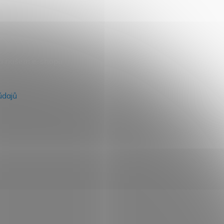
na našem e-shopu.
údajů