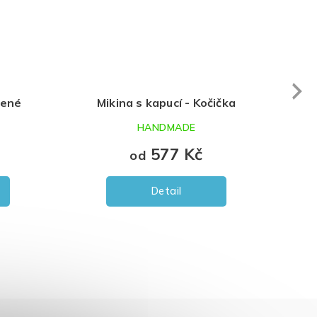
Next
vené
Mikina s kapucí - Kočička
Kra
HANDMADE
577 Kč
od
Detail