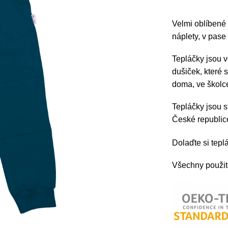
Velmi oblíbené
náplety, v pase
Tepláčky jsou v
dušiček, které 
doma, ve školc
Tepláčky jsou s
České republi
Dolaďte si tep
Všechny použité 