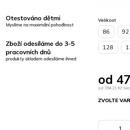
Otestováno dětmi
Velikost
Myslíme na maximální pohodlnost
86
92
Zboží odesíláme do 3-5
128
1
pracovních dnů
produkty skladem odesíláme ihned
od
47
od
394,21 Kč
be
ZVOLTE VA
Měrná
cena:
DO