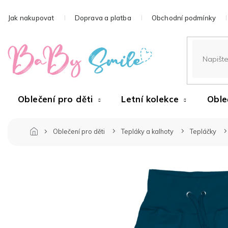
Přejít
na
Jak nakupovat
Doprava a platba
Obchodní podmínky
obsah
Oblečení pro děti
Letní kolekce
Oble
Oblečení pro děti
Tepláky a kalhoty
Tepláčky