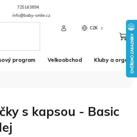
725163894
Velkoobchod
info@baby-smile.cz
CZK
sový program
Velkoobchod
Kluby a organiz
čky s kapsou - Basic
lej