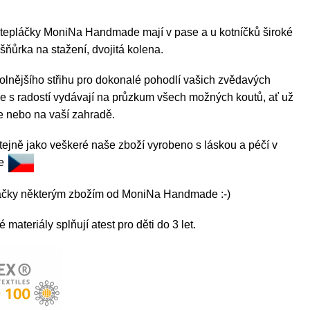
 tepláčky MoniNa Handmade mají v pase a u kotníčků široké
 šňůrka na stažení, dvojitá kolena.
olnějšího střihu pro dokonalé pohodlí vašich zvědavých
se s radostí vydávají na průzkum všech možných koutů, ať už
e nebo na vaší zahradě.
tejně jako veškeré naše zboží vyrobeno s láskou a péčí v
ce
láčky některým zbožím od MoniNa Handmade :-)
materiály splňují atest pro děti do 3 let.