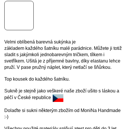
Velmi oblíbená barevná sukýnka je
základem každého
šatníku malé parádnice. Můžete ji totiž
sladit s jakýmkoli jednobarevným tričkem, tílkem i
svetříkem. Ušitá je z příjemné bavlny, díky elastanu lehce
pruží. V pase pružný náplet, který netlačí se šňůrkou.
Top kousek do každého šatníku.
Sukně je stejně jako veškeré naše zboží ušito s láskou a
péčí v České republice
Dolaďte si sukni některým zbožím od MoniNa Handmade
:-)
Všechny použité materiály splňují atest pro děti do 3 let.