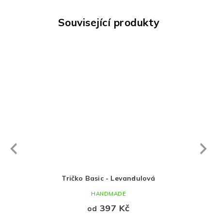
Související produkty
Next
revious
Tričko Basic - Levandulová
HANDMADE
397 Kč
od