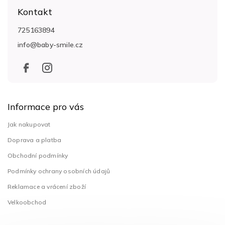
á
Kontakt
p
a
725163894
t
info
@
baby-smile.cz
í
Informace pro vás
Jak nakupovat
Doprava a platba
Obchodní podmínky
Podmínky ochrany osobních údajů
Reklamace a vrácení zboží
Velkoobchod