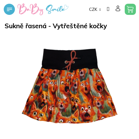
Přejít
CZK
na
obsah
Sukně řasená - Vytřeštěné kočky