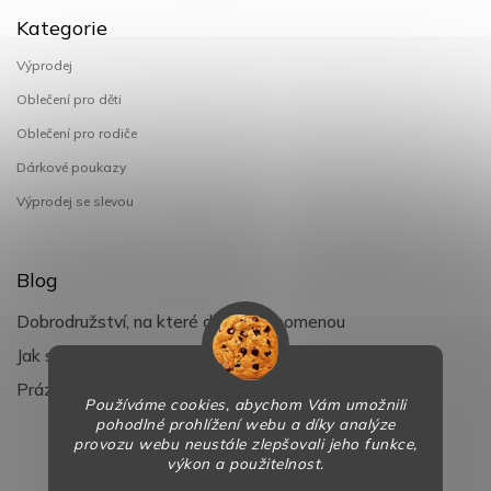
Kategorie
Výprodej
Oblečení pro děti
Oblečení pro rodiče
Dárkové poukazy
Výprodej se slevou
Blog
Dobrodružství, na které děti nezapomenou
Jak si užít léto s dětmi naplno
Prázdniny klepou na dveře
Používáme cookies, abychom Vám umožnili
pohodlné prohlížení webu a díky analýze
provozu webu neustále zlepšovali jeho funkce,
výkon a použitelnost.
Copyright 2026
BaBy-smile.cz
. Všechna práva vyhrazena.