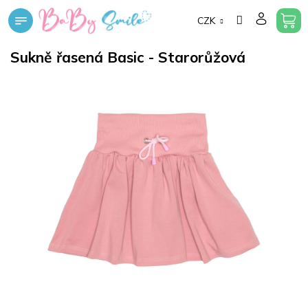
Přejít
CZK
na
obsah
Sukně řasená Basic - Starorůžová