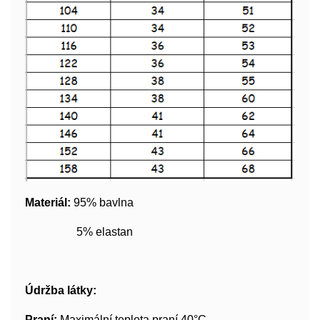
Materiál:
95% bavlna
5% elastan
Údržba látky:
Praní:
Maximální teplota praní 40°C