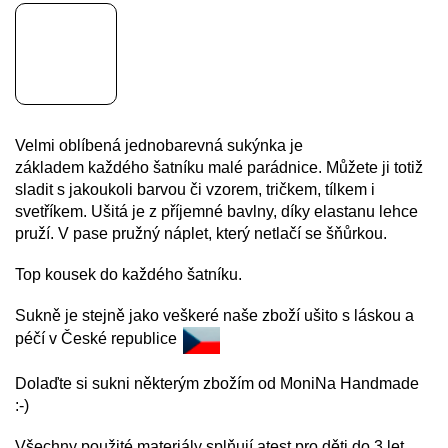
Velmi oblíbená jednobarevná sukýnka je
základem každého
šatníku malé parádnice. Můžete ji totiž
sladit s jakoukoli barvou či vzorem, tričkem, tílkem i
svetříkem. Ušitá je z příjemné bavlny, díky elastanu lehce
pruží. V pase pružný náplet, který netlačí se šňůrkou.
Top kousek do každého šatníku.
Sukně je stejně jako veškeré naše zboží ušito s láskou a
péčí v České republice
Dolaďte si sukni některým zbožím od MoniNa Handmade
:-)
Všechny použité materiály splňují atest pro děti do 3 let.