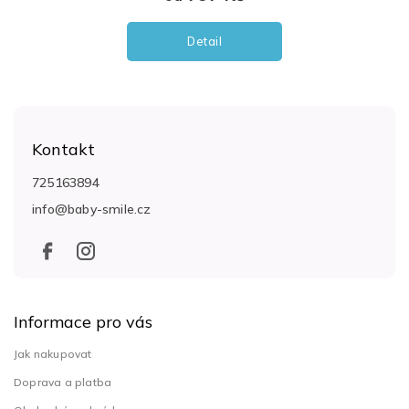
Detail
Z
á
Kontakt
p
a
725163894
t
info
@
baby-smile.cz
í
Informace pro vás
Jak nakupovat
Doprava a platba