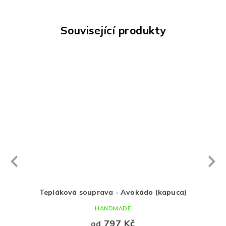
Související produkty
Next
revious
Tepláková souprava - Avokádo (kapuca)
HANDMADE
797 Kč
od