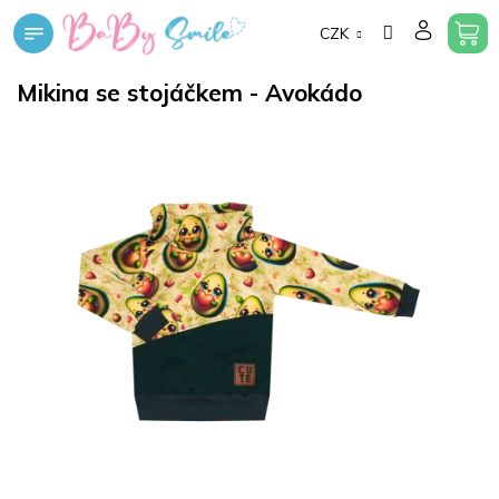
Přejít
CZK
na
obsah
Mikina se stojáčkem - Avokádo