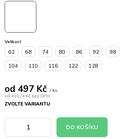
Velikost
62
68
74
80
86
92
98
104
110
116
122
128
od
497 Kč
/ ks
od
410,74 Kč
bez DPH
ZVOLTE VARIANTU
Měrná
cena:
DO
DO
DO KOŠÍKU
KOŠÍKU
KOŠÍKU