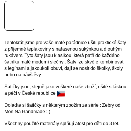
Tentokrát jsme pro vaše malé parádnice ušili praktické šaty
z příjemné teplákoviny s nařasenou sukýnkou a dlouhým
rukávem. Tyto šaty jsou klasikou, která patří do každého
šatníku malé moderní slečny . Šaty lze skvěle kombinovat
s legínami a jakoukoli obuví, dají se nosit do školky, školy
nebo na návštěvy …
Šatičky jsou, stejně jako veškeré naše zboží, ušité s láskou
a péčí v České republice
Dolaďte si šatičky s některým zbožím ze série : Zebry od
MoniNa Handmade :-)
Všechny použité materiály splňují atest pro děti do 3 let.