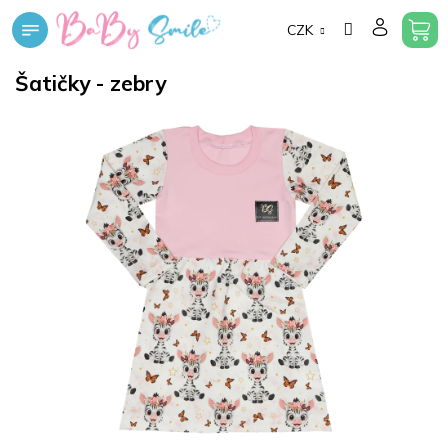
Přejít
CZK
na
obsah
Šatičky - zebry