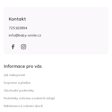
Z
á
Kontakt
p
a
725163894
t
info
@
baby-smile.cz
í
Informace pro vás
Jak nakupovat
Doprava a platba
Obchodní podmínky
Podmínky ochrany osobních údajů
Reklamace a vrácení zboží