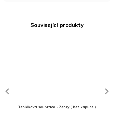
Související produkty
Next
revious
Tepláková souprava - Zebry ( bez kapuce )
Tep