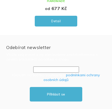
HANDMADE
677 Kč
od
Detail
Odebírat newsletter
Vložte svůj e-mail a my vám budeme zasílat informace o
nových produktech na našem e-shopu.
Kliknutím na tlačítko souhlasíte s
podmínkami ochrany
osobních údajů
Přihlásit se