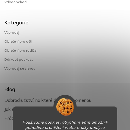
Velkoobchod
Kategorie
Výprodej
Oblečení pro děti
Oblečení pro rodiče
Dárkové poukazy
Výprodej se slevou
Blog
Dobrodružství, na které děti nezapomenou
Jak si užít léto s dětmi naplno
Prázdniny klepou na dveře
Používáme cookies, abychom Vám umožnili
pohodlné prohlížení webu a díky analýze