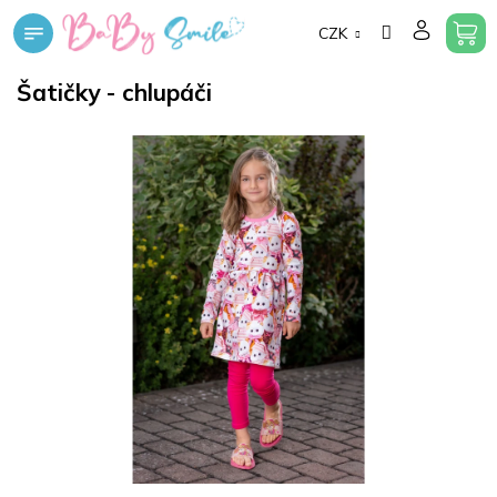
Přejít
CZK
na
obsah
Šatičky - chlupáči