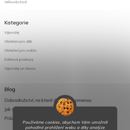
Velkoobchod
Kategorie
Výprodej
Oblečení pro děti
Oblečení pro rodiče
Dárkové poukazy
Výprodej se slevou
Blog
Dobrodružství, na které děti nezapomenou
Jak si užít léto s dětmi naplno
Prázdniny klepou na dveře
Používáme cookies, abychom Vám umožnili
pohodlné prohlížení webu a díky analýze