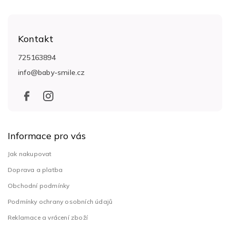
Z
á
Kontakt
p
a
725163894
t
info
@
baby-smile.cz
í
Informace pro vás
Jak nakupovat
Doprava a platba
Obchodní podmínky
Podmínky ochrany osobních údajů
Reklamace a vrácení zboží