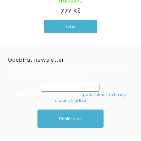
HANDMADE
777 Kč
Detail
Odebírat newsletter
Vložte svůj e-mail a my vám budeme zasílat informace o
nových produktech na našem e-shopu.
Kliknutím na tlačítko souhlasíte s
podmínkami ochrany
osobních údajů
Přihlásit se