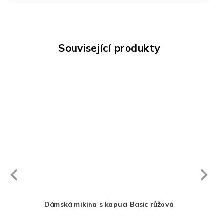
Související produkty
Next
revious
ová
Dámská mikina s kapucí Basic růžová