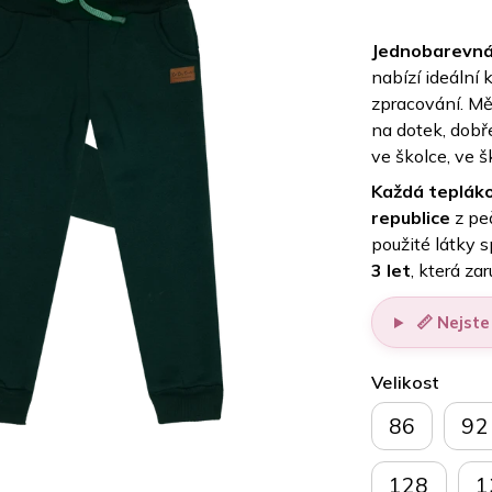
Jednobarevná 
nabízí ideální
zpracování. Mě
na dotek, dobř
ve školce, ve š
Každá tepláko
republice
z pe
použité látky sp
3 let
, která za
📏 Nejste 
Velikost
86
92
128
1