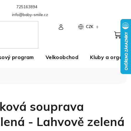
725163894
Velkoobchod
info@baby-smile.cz
CZK
sový program
Velkoobchod
Kluby a organiz
áková souprava
lená - Lahvově zelená