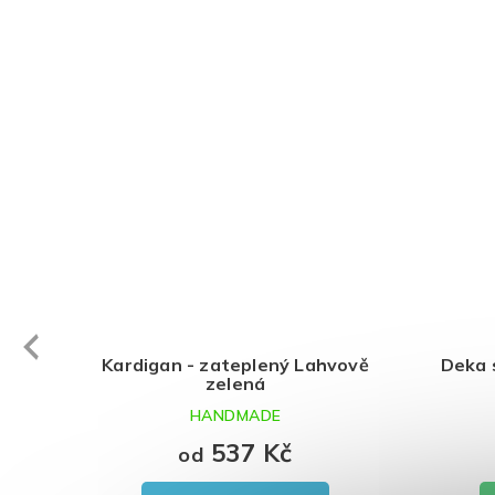
evious
á zateplená mikina -
Kardigan - zateplený La
Lahvově zelená
zelená
HANDMADE
HANDMADE
897 Kč
537 Kč
od
od