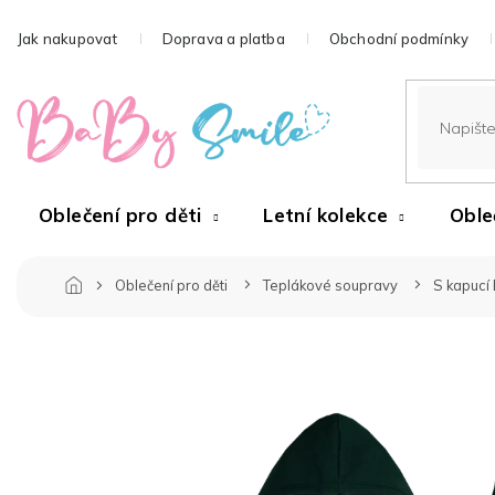
Přejít
na
Jak nakupovat
Doprava a platba
Obchodní podmínky
obsah
Oblečení pro děti
Letní kolekce
Oble
Oblečení pro děti
Teplákové soupravy
S kapucí 