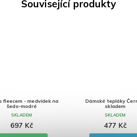
Související produkty
hvově
Deka s fleecem - medvídek na
D
šedo-modré
SKLADEM
697 Kč