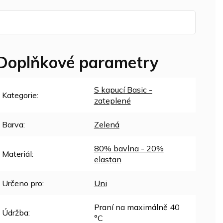
Doplňkové parametry
S kapucí Basic -
Kategorie
:
zateplené
Barva
:
Zelená
80% bavlna - 20%
Materiál
:
elastan
Určeno pro
:
Uni
Praní na maximálně 40
Údržba
:
°C