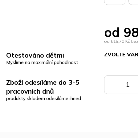
od
98
od
815,70 Kč
be
Otestováno dětmi
ZVOLTE VA
Myslíme na maximální pohodlnost
Měrná
cena:
Zboží odesíláme do 3-5
DO
KOŠÍKU
K
pracovních dnů
produkty skladem odesíláme ihned