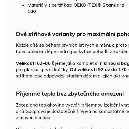
Materiály s certifikací
OEKO-TEX® Standard
100
.
Dvě střihové varianty pro maximální poho
Každé dítě se během prvních let rychle mění, a proto
tomu oblečení lépe sedí a poskytuje pohodlí v každé
Velikosti 62–86
šijeme jako komplet s
mikinou a ba
pro plenku i první krůčky.
Od velikosti 92 až do 170
s
střihem lépe odpovídají starším dětem a jejich aktiv
Příjemné teplo bez zbytečného omezení
Zateplená teplákovina vytváří příjemnou izolační vrs
dnů. Souprava je dostatečně hřejivá na samostatné no
zimovou bundou.