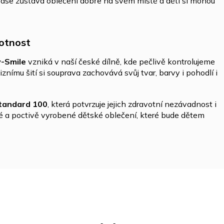
ase zůstává oblečení dobře na svém místě a děti si mohou
votnost
y-Smile
vzniká v naší české dílně, kde pečlivě kontrolujeme
znímu šití si souprava zachovává svůj tvar, barvy i pohodlí i
andard 100
, která potvrzuje jejich zdravotní nezávadnost i
né a poctivě vyrobené dětské oblečení, které bude dětem