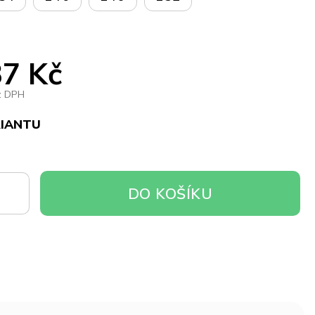
7 Kč
z DPH
RIANTU
DO
DO KOŠÍKU
OŠÍKU