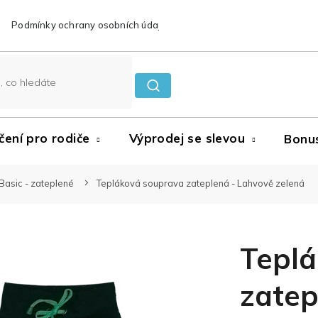
Podmínky ochrany osobních údajů
Reklamace a vrácení zboží
čení pro rodiče
Výprodej se slevou
Bonu
Basic - zateplené
Tepláková souprava zateplená - Lahvově zelená
Tepl
zatep