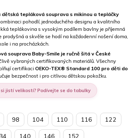
dětská tepláková souprava s mikinou a tepláčky
 kombinaci pohodlí, jednoduchého designu a kvalitního
kká teplákovina s vysokým podílem bavlny je příjemná
e prodyšná a skvěle se hodí na každodenní nošení doma,
kole i na procházkách.
vá souprava Baby-Smile je ručně šitá v České
člivě vybraných certifikovaných materiálů. Všechny
lňují certifikaci
OEKO-TEX® Standard 100 pro děti do
ručuje bezpečnost i pro citlivou dětskou pokožku.
si jistí velikostí? Podívejte se do tabulky
98
104
110
116
122
34
140
146
152