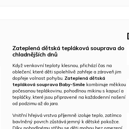
Zateplená dětská tepláková souprava do
chladnějších dnů
Když venkovní teploty klesnou, přichází čas na
oblečení, které děti spolehlivě zahřeje a zároveň jim
dopřeje volnost pohybu.
Zateplená dětská
tepláková souprava Baby-Smile
kombinuje měkkou
počesanou teplákovinu, pohodlnou mikinu s kapucí a
tepláčky, které jsou připravené na každodenní nošení
od podzimu až do jara.
Vnitřní hřejivá vrstva příjemně izoluje teplo, zatímco
bavlněný povrch zůstává jemný k dětské pokožce.
Díky pohodlnému střihu se děti mohou bez omezení