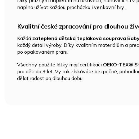
Díky pružným nápletům na rukávech, nohavicích i v p
naplno užívat každou procházku i venkovní hry.
Kvalitní české zpracování pro dlouhou ži
Každá
zateplená dětská tepláková souprava Bab
každý detail výroby. Díky kvalitním materiálům a preci
po opakovaném praní.
Všechny použité látky mají certifikaci
OEKO-TEX® St
pro děti do 3 let. Vy tak získáváte bezpečné, pohodl
dělat radost po dlouhou dobu.