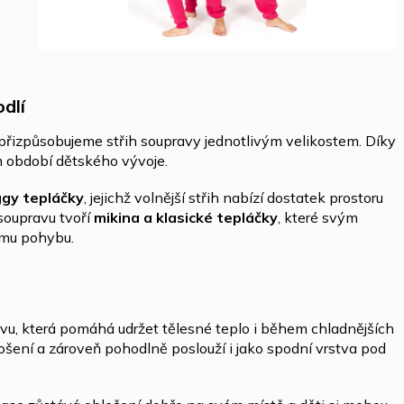
dlí
 přizpůsobujeme střih soupravy jednotlivým velikostem. Díky
m období dětského vývoje.
ggy tepláčky
, jejichž volnější střih nabízí dostatek prostoru
oupravu tvoří
mikina a klasické tepláčky
, které svým
nímu pohybu.
tvu, která pomáhá udržet tělesné teplo i během chladnějších
šení a zároveň pohodlně poslouží i jako spodní vrstva pod