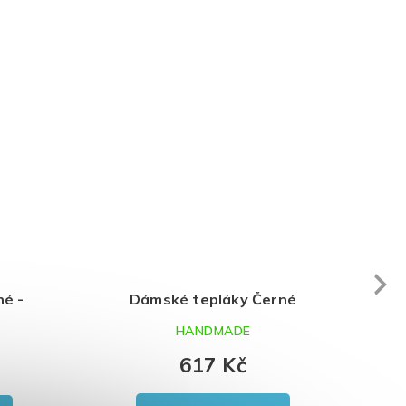
Next
ámské tepláky Černé -
Dámské tepláky Č
skladem
HANDMADE
SKLADEM
617 Kč
477 Kč