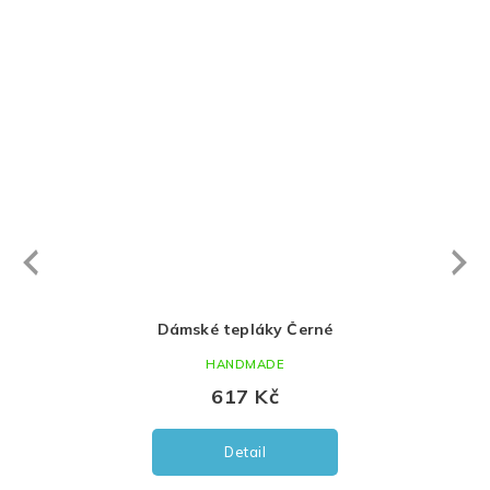
Next
revious
Dámské tepláky Černé
Ca
HANDMADE
617 Kč
Detail