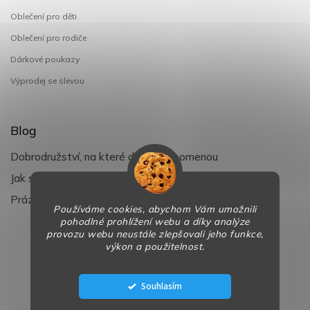
Oblečení pro děti
Oblečení pro rodiče
Dárkové poukazy
Výprodej se slevou
Blog
Dobrodružství, na které děti nezapomenou
Jak si užít léto s dětmi naplno
Prázdniny klepou na dveře
Používáme cookies, abychom Vám umožnili
pohodlné prohlížení webu a díky analýze
provozu webu neustále zlepšovali jeho funkce,
výkon a použitelnost.
Copyright 2026
BaBy-smile.cz
. Všechna práva vyhrazena.
Design
Shoptak.cz
| Platforma
Shoptet
Souhlasím