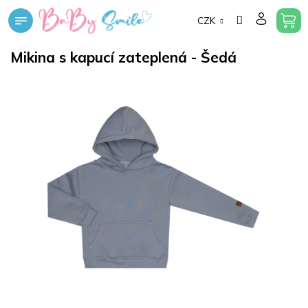
Přejít
CZK
na
obsah
Mikina s kapucí zateplená - Šedá