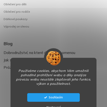
Oblečení pro děti
Oblečení pro rodiče
Dárkové poukazy
Výprodej se slevou
Blog
Dobrodružství, na které děti nezapomenou
Jak si užít léto s dětmi naplno
Prázdniny klepou na dveře
Používáme cookies, abychom Vám umožnili
pohodlné prohlížení webu a díky analýze
provozu webu neustále zlepšovali jeho funkce,
výkon a použitelnost.
Copyright 2026
BaBy-smile.cz
. Všechna práva vyhrazena.
Design
Shoptak.cz
| Platforma
Shoptet
Souhlasím