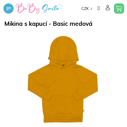
Přejít
CZK
na
obsah
Mikina s kapucí - Basic medová