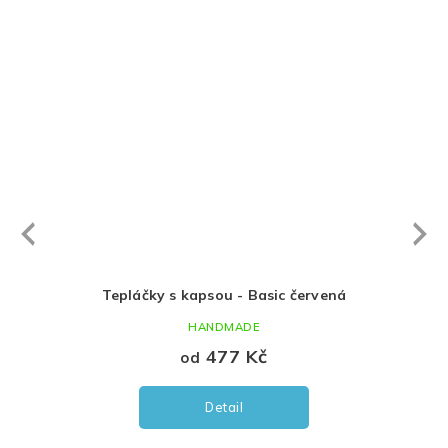
Next
revious
Tepláčky s kapsou - Basic červená
HANDMADE
477 Kč
od
Detail