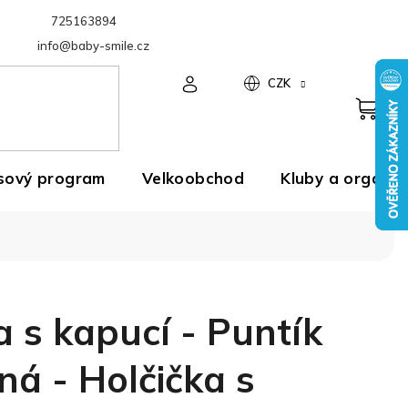
725163894
Velkoobchod
info@baby-smile.cz
CZK
sový program
Velkoobchod
Kluby a organiz
a s kapucí - Puntík
ná - Holčička s