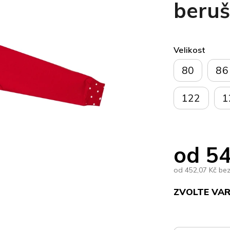
beru
Velikost
80
86
122
1
od
54
od
452,07 Kč
be
ZVOLTE VA
Měrná
cena: