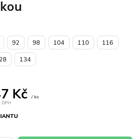
škou
92
98
104
110
116
28
134
7 Kč
/ ks
z DPH
RIANTU