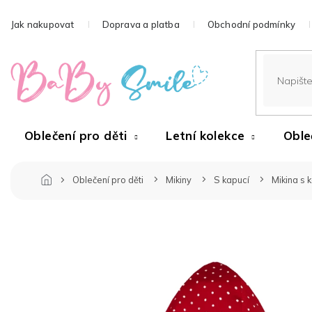
Přejít
na
Jak nakupovat
Doprava a platba
Obchodní podmínky
obsah
Oblečení pro děti
Letní kolekce
Oble
Oblečení pro děti
Mikiny
S kapucí
Mikina s 