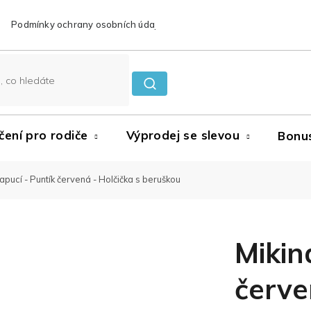
Podmínky ochrany osobních údajů
Reklamace a vrácení zboží
čení pro rodiče
Výprodej se slevou
Bonu
kapucí - Puntík červená - Holčička s beruškou
Mikin
červe