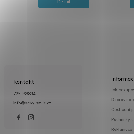
Detail
Z
á
Informac
p
Kontakt
a
Jak nakupo
t
725163894
í
Doprava a 
info
@
baby-smile.cz
Obchodní p
Podmínky o
Reklamace a