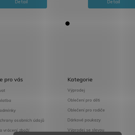
Detail
Detail
Přeskočit
e pro vás
Kategorie
kategorie
Výprodej
vat
Oblečení pro děti
platba
Oblečení pro rodiče
odmínky
Dárkové poukazy
chrany osobních údajů
Výprodej se slevou
 vrácení zboží