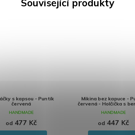
Související produkty
áčky s kapsou - Puntík
Mikina bez kapuce - P
červená
červená - Holčička s be
HANDMADE
HANDMADE
477 Kč
447 Kč
od
od