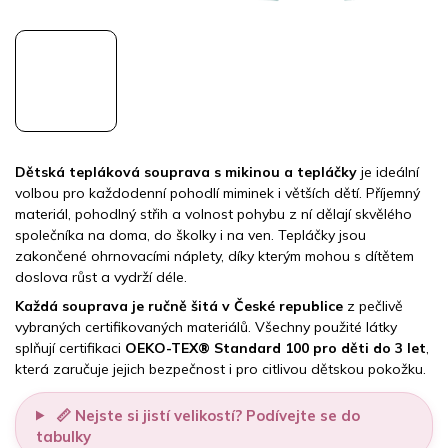
Dětská tepláková souprava s mikinou a tepláčky
je ideální
volbou pro každodenní pohodlí miminek i větších dětí. Příjemný
materiál, pohodlný střih a volnost pohybu z ní dělají skvělého
společníka na doma, do školky i na ven. Tepláčky jsou
zakončené ohrnovacími náplety, díky kterým mohou s dítětem
doslova růst a vydrží déle.
Každá souprava je ručně šitá v České republice
z pečlivě
vybraných certifikovaných materiálů. Všechny použité látky
splňují certifikaci
OEKO-TEX® Standard 100 pro děti do 3 let
,
která zaručuje jejich bezpečnost i pro citlivou dětskou pokožku.
📏 Nejste si jistí velikostí? Podívejte se do
tabulky