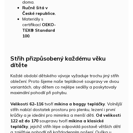
doma.
Ručně šitá v
České republice.
Materiály s
certifikací
OEKO-
TEX® Standard
100
.
Střih přizpůsobený každému věku
dítěte
Každé období dětského vývoje vyžaduje trochu jiný střih
oblečení. Proto šijeme naše teplákové soupravy ve dvou
variantách, aby dětem co nejlépe seděly a poskytovaly
maximální pohodlí při pohybu.
Velikosti 62–116
tvoří
mikina a baggy tepláčky
. Volnější
střih nabízí dostatek prostoru pro plenku, lezení i první
krůčky a je ideální pro miminka a menší děti.
Od velikosti
122 až do 170
soupravu tvoří
mikina a klasické
tepláčky
, jejichž střih lépe odpovídá postavě větších dětí
a zajišťuje pohodlí při každodenním nošení. Ouška u