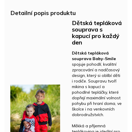
Detailní popis produktu
Dětská tepláková
souprava s
kapucí pro každý
den
Dětská tepláková
souprava Baby-Smile
spojuje pohodlí, kvalitní
zpracování a nadčasový
design, který si oblíbí děti
i rodiče. Soupravu tvoří
mikina s kapucí a
pohodlné tepláčky, které
dopřejí maximální volnost
pohybu při hraní doma, ve
školce i na venkovních
dobrodružstvích.
Měkká a příjemná
teplákovina je ideální pro