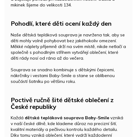
mikinek šijeme do velikosti 134.
Pohodlí, které děti ocení každý den
Naše dětská tepláková souprava je navržena tak, aby se
děti mohly volně pohybovat bez jakéhokoliv omezení.
Měkké náplety příjemně drží na svém místě, nikde netlačí a
společně s pohodlným střihem vytvářejí oblečení, které
děti rády nosí od rána až do večera.
Souprava se snadno kombinuje s dětskými čepicemi,
nákrčníky i vestami Baby-Smile a stane se oblíbenou
součástí šatníku po většinu roku.
Poctivě ručně šité dětské oblečení z
České republiky
Každá
dětská tepláková souprava Baby-Smile
vzniká
v naší české dílně, kde klademe důraz na precizní šití,
kvalitní materiály a pečlivou kontrolu každého detailu.
Díky tomu vzniká oblečení, které vydrží každodenní