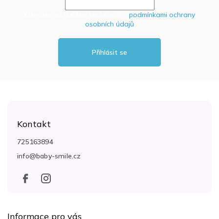
Kliknutím na tlačítko souhlasíte s
podmínkami ochrany
osobních údajů
Přihlásit se
Z
á
Kontakt
p
a
725163894
t
info
@
baby-smile.cz
í
Informace pro vás