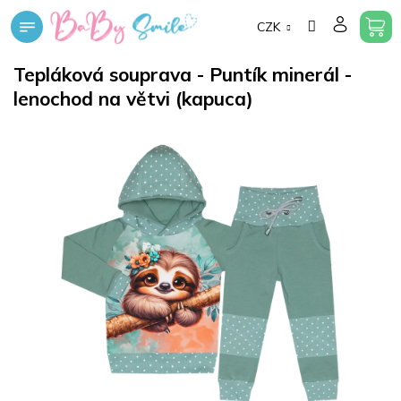
Přejít
CZK
na
obsah
Tepláková souprava - Puntík minerál -
lenochod na větvi (kapuca)