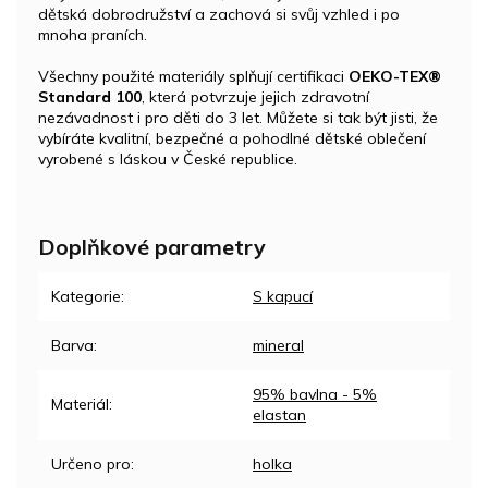
dětská dobrodružství a zachová si svůj vzhled i po
mnoha praních.
Všechny použité materiály splňují certifikaci
OEKO-TEX®
Standard 100
, která potvrzuje jejich zdravotní
nezávadnost i pro děti do 3 let. Můžete si tak být jisti, že
vybíráte kvalitní, bezpečné a pohodlné dětské oblečení
vyrobené s láskou v České republice.
Doplňkové parametry
Kategorie
:
S kapucí
Barva
:
mineral
95% bavlna - 5%
Materiál
:
elastan
Určeno pro
:
holka