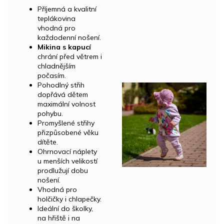
Příjemná a kvalitní
teplákovina
vhodná pro
každodenní nošení.
Mikina s kapucí
chrání před větrem i
chladnějším
počasím.
Pohodlný střih
dopřává dětem
maximální volnost
pohybu.
Promyšlené střihy
přizpůsobené věku
dítěte.
Ohrnovací náplety
u menších velikostí
prodlužují dobu
nošení.
Vhodná pro
holčičky i chlapečky.
Ideální do školky,
na hřiště i na