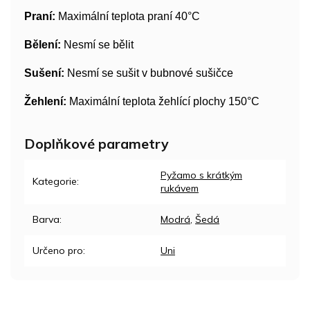
Praní:
Maximální teplota praní 40°C
Bělení:
Nesmí se bělit
Sušení:
Nesmí se sušit v bubnové sušičce
Žehlení:
Maximální teplota žehlící plochy 150°C
Doplňkové parametry
Pyžamo s krátkým
Kategorie
:
rukávem
Barva
:
Modrá
,
Šedá
Určeno pro
:
Uni