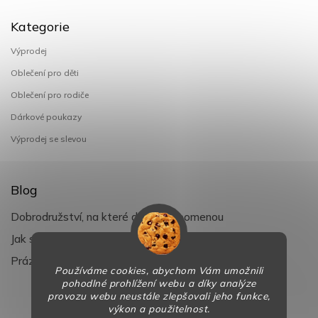
Kategorie
Výprodej
Oblečení pro děti
Oblečení pro rodiče
Dárkové poukazy
Výprodej se slevou
Blog
Dobrodružství, na které děti nezapomenou
Jak si užít léto s dětmi naplno
Prázdniny klepou na dveře
Používáme cookies, abychom Vám umožnili
pohodlné prohlížení webu a díky analýze
provozu webu neustále zlepšovali jeho funkce,
výkon a použitelnost.
Copyright 2026
BaBy-smile.cz
. Všechna práva vyhrazena.