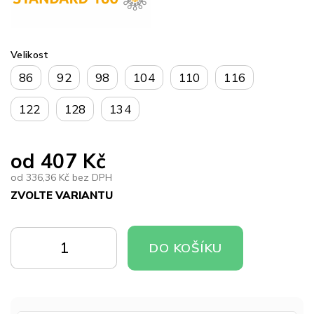
Velikost
86
92
98
104
110
116
122
128
134
od
407 Kč
od
336,36 Kč
bez DPH
ZVOLTE VARIANTU
Měrná
cena:
DO
DO
DO KOŠÍKU
KOŠÍKU
KOŠÍKU