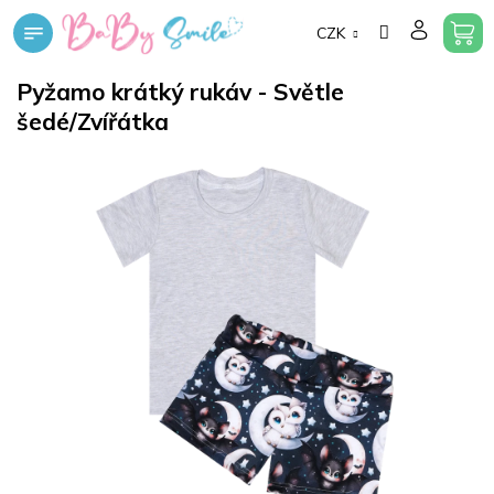
Přejít
CZK
na
obsah
Pyžamo krátký rukáv - Světle
šedé/Zvířátka