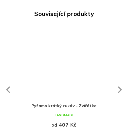
Související produkty
Next
revious
větle
Pyžamo krátký rukáv - Zvířátka
Py
HANDMADE
407 Kč
od