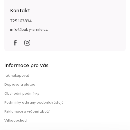
á
Kontakt
p
a
725163894
t
info
@
baby-smile.cz
í
Informace pro vás
Jak nakupovat
Doprava a platba
Obchodní podmínky
Podmínky ochrany osobních údajů
Reklamace a vrácení zboží
Velkoobchod