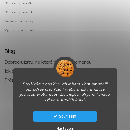
Oblečení pro děti
Oblečení pro rodiče
Dárkové poukazy
Výprodej se slevou
Blog
Dobrodružství, na které děti nezapomenou
Jak si užít léto s dětmi naplno
Prázdniny klepou na dveře
Používáme cookies, abychom Vám umožnili
pohodlné prohlížení webu a díky analýze
provozu webu neustále zlepšovali jeho funkce,
výkon a použitelnost.
Copyright 2026
BaBy-smile.cz
. Všechna práva vyhrazena.
Design
Shoptak.cz
| Platforma
Shoptet
Souhlasím
Nastavení