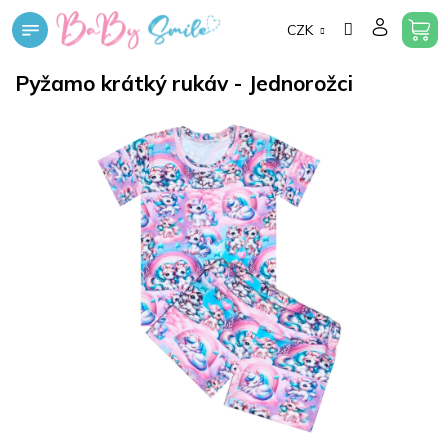
Přejít
CZK
na
obsah
Pyžamo krátký rukáv - Jednorožci