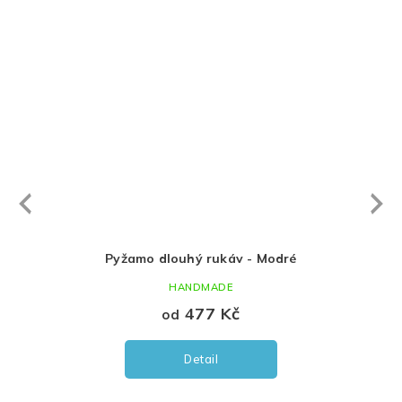
Next
revious
vé
Pyžamo dlouhý rukáv - Modré
Pyžam
HANDMADE
477 Kč
od
Detail