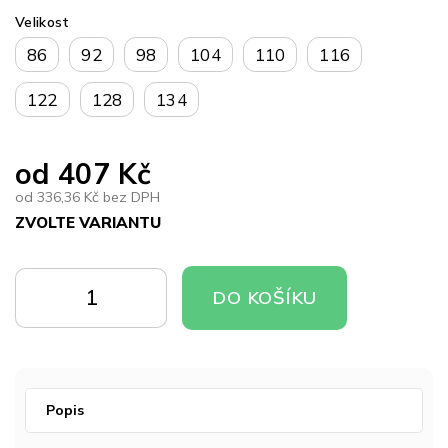
Velikost
86
92
98
104
110
116
122
128
134
od
407 Kč
od
336,36 Kč
bez DPH
ZVOLTE VARIANTU
Měrná
cena:
DO
DO
DO KOŠÍKU
KOŠÍKU
KOŠÍKU
Popis