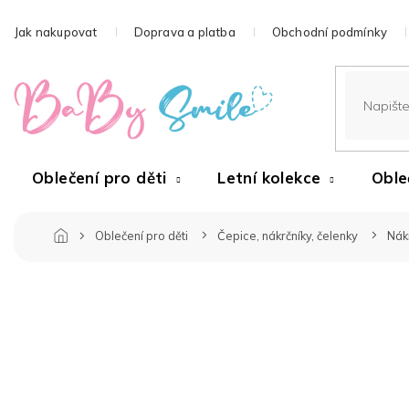
Přejít
na
Jak nakupovat
Doprava a platba
Obchodní podmínky
obsah
Oblečení pro děti
Letní kolekce
Oble
Oblečení pro děti
Čepice, nákrčníky, čelenky
Nák