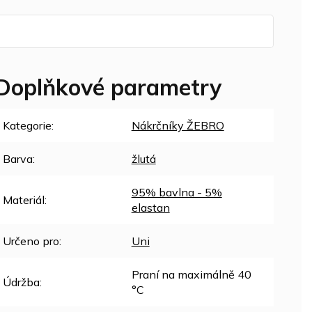
Doplňkové parametry
Kategorie
:
Nákrčníky ŽEBRO
Barva
:
žlutá
95% bavlna - 5%
Materiál
:
elastan
Určeno pro
:
Uni
Praní na maximálně 40
Údržba
:
°C