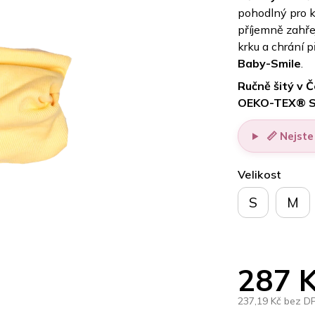
pohodlný pro 
příjemně zahře
krku a chrání 
Baby-Smile
.
Ručně šitý v 
OEKO-TEX® St
📏 Nejste 
Velikost
S
M
287 
237,19 Kč bez D