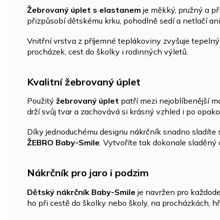
Žebrovaný úplet s elastanem
je měkký, pružný a př
přizpůsobí dětskému krku, pohodlně sedí a netlačí an
Vnitřní vrstva z příjemné teplákoviny zvyšuje tepel
procházek, cest do školky i rodinných výletů.
Kvalitní žebrovaný úplet
Použitý
žebrovaný úplet
patří mezi nejoblíbenější ma
drží svůj tvar a zachovává si krásný vzhled i po opak
Díky jednoduchému designu nákrčník snadno sladíte s
ŽEBRO Baby-Smile
. Vytvoříte tak dokonale sladěný o
Nákrčník pro jaro i podzim
Dětský nákrčník Baby-Smile
je navržen pro každode
ho při cestě do školky nebo školy, na procházkách, hř