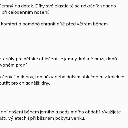
íjemný na dotek. Díky své elasticitě se nákrčník snadno
i při celodenním nošení.
ný komfort a pomáhá chránit dítě před větrem během
teriály pro dětské oblečení. Je jemný, krásně pruží, dobře
ovaném praní.
 čepicí, mikinou, tepláčky nebo dalším oblečením z kolekce
utfit pro chladnější dny.
nní nošení během jarního a podzimního období. Využijete
išti, výletech i při běžném pobytu venku.