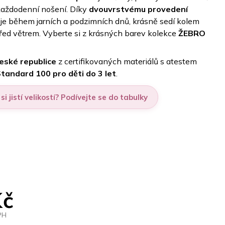
každodenní nošení. Díky
dvouvrstvému provedení
je během jarních a podzimních dnů, krásně sedí kolem
před větrem. Vyberte si z krásných barev kolekce
ŽEBRO
České republice
z certifikovaných materiálů s atestem
andard 100 pro děti do 3 let
.
si jistí velikostí? Podívejte se do tabulky
Kč
PH