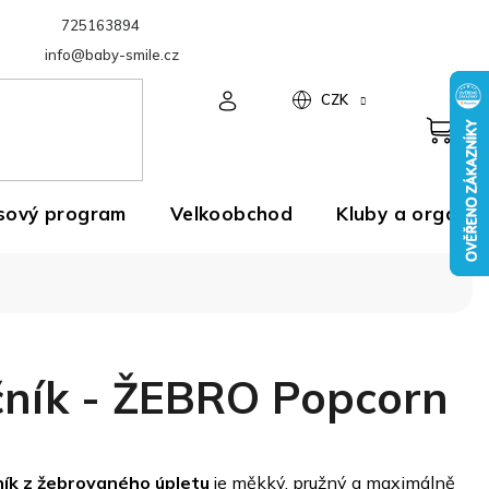
725163894
Velkoobchod
info@baby-smile.cz
CZK
sový program
Velkoobchod
Kluby a organiz
ník - ŽEBRO Popcorn
ík z žebrovaného úpletu
je měkký, pružný a maximálně