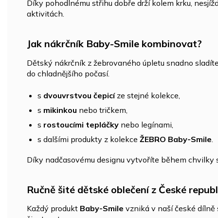
Díky pohodlnému střihu dobře drží kolem krku, nesjížd
aktivitách.
Jak nákrčník Baby-Smile kombinovat?
Dětský nákrčník z žebrovaného úpletu snadno sladíte 
do chladnějšího počasí.
s
dvouvrstvou čepicí
ze stejné kolekce,
s
mikinkou
nebo tričkem,
s
rostoucími tepláčky
nebo legínami,
s dalšími produkty z kolekce
ŽEBRO Baby-Smile
.
Díky nadčasovému designu vytvoříte během chvilky sty
Ručně šité dětské oblečení z České republ
Každý produkt
Baby-Smile
vzniká v naší české dílně s