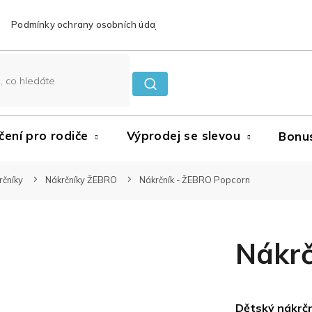
Podmínky ochrany osobních údajů
Reklamace a vrácení zboží
čení pro rodiče
Výprodej se slevou
Bonu
rčníky
Nákrčníky ŽEBRO
Nákrčník - ŽEBRO Popcorn
Nákrč
Dětský nákrčn