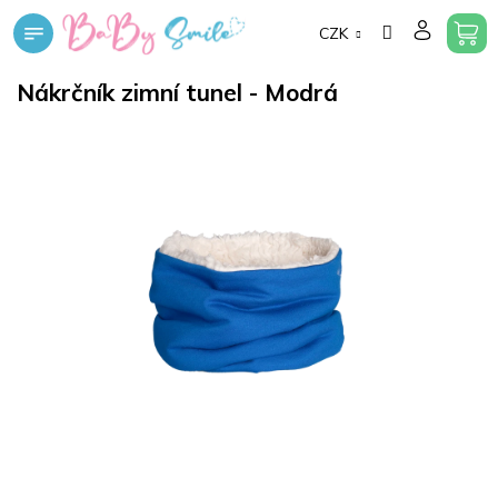
Přejít
CZK
na
obsah
Nákrčník zimní tunel - Modrá