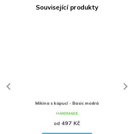
Související produkty
Next
revious
kem
Mikina s kapucí - Basic modrá
HANDMADE
497 Kč
od