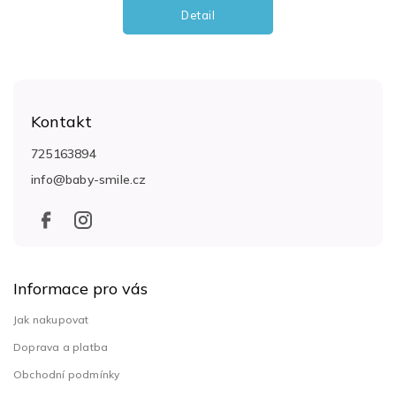
Detail
Z
á
Kontakt
p
a
725163894
t
info
@
baby-smile.cz
í
Informace pro vás
Jak nakupovat
Doprava a platba
Obchodní podmínky