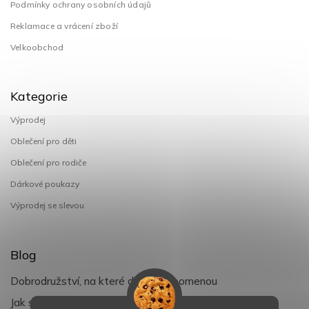
Podmínky ochrany osobních údajů
Reklamace a vrácení zboží
Velkoobchod
Kategorie
Výprodej
Oblečení pro děti
Oblečení pro rodiče
Dárkové poukazy
Výprodej se slevou
Blog
Dobrodružství, na které děti nezapomenou
Jak si užít léto s dětmi naplno