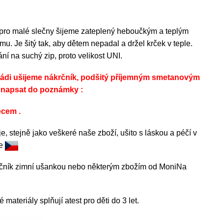
 pro malé slečny šijeme zateplený heboučkým a teplým
u. Je šitý tak, aby dětem nepadal a držel krček v teple.
ní na suchý zip, proto velikost UNI.
rádi ušijeme nákrčník, podšitý příjemným smetanovým
í napsat do poznámky :
ecem .
je, stejně jako veškeré naše zboží, ušito s láskou a péčí v
ce
rčník zimní ušankou nebo některým zbožím od MoniNa
materiály splňují atest pro děti do 3 let.