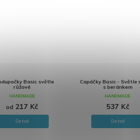
odupačky Basic světle
Capáčky Basic - Světle
růžové
s beránkem
HANDMADE
HANDMADE
217 Kč
537 Kč
od
Detail
Detail