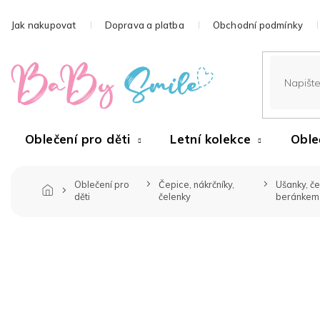
Přejít
na
Jak nakupovat
Doprava a platba
Obchodní podmínky
obsah
Oblečení pro děti
Letní kolekce
Oble
Oblečení pro
Čepice, nákrčníky,
Ušanky, če
děti
čelenky
beránkem 