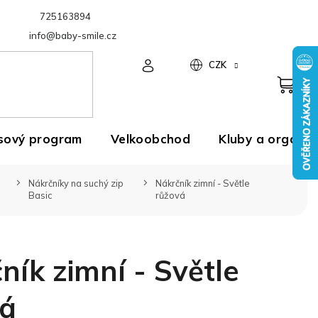
725163894
Velkoobchod
info@baby-smile.cz
CZK
sový program
Velkoobchod
Kluby a organiz
Nákrčníky na suchý zip
Nákrčník zimní - Světle
Basic
růžová
ník zimní - Světle
vá