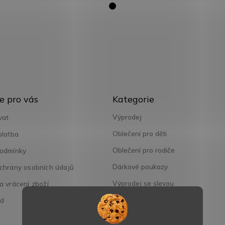
Přeskočit
e pro vás
Kategorie
kategorie
Výprodej
vat
Oblečení pro děti
platba
Oblečení pro rodiče
odmínky
Dárkové poukazy
chrany osobních údajů
Výprodej se slevou
 vrácení zboží
od