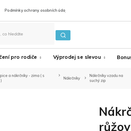
Podmínky ochrany osobních údajů
Reklamace a vrácení zboží
čení pro rodiče
Výprodej se slevou
Bonu
pice a nákrčníky - zima ( s
Nákrčníky vzadu na
Nákrčníky
)
suchý zip
Nákrč
růžo