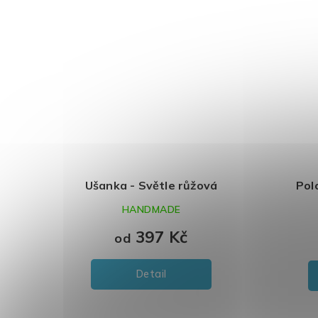
Ušanka - Světle růžová
Pol
HANDMADE
397 Kč
od
Detail