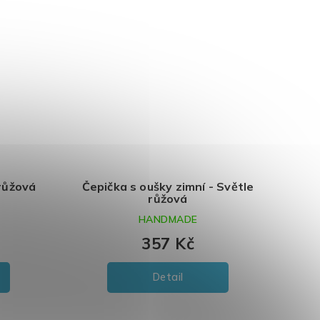
 růžová
Čepička s oušky zimní - Světle
růžová
HANDMADE
357 Kč
Detail