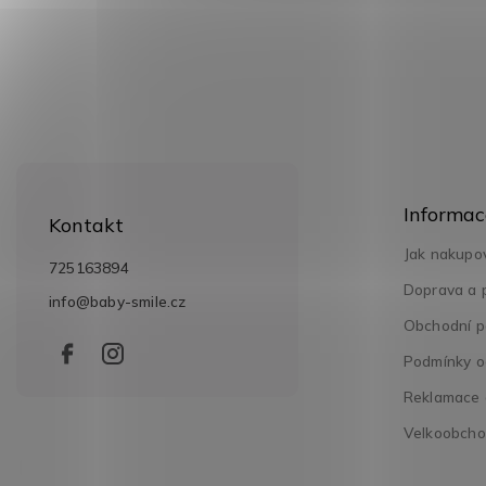
Z
á
Informac
p
Kontakt
a
Jak nakupo
t
725163894
í
Doprava a 
info
@
baby-smile.cz
Obchodní p
Podmínky o
Reklamace a
Velkoobch