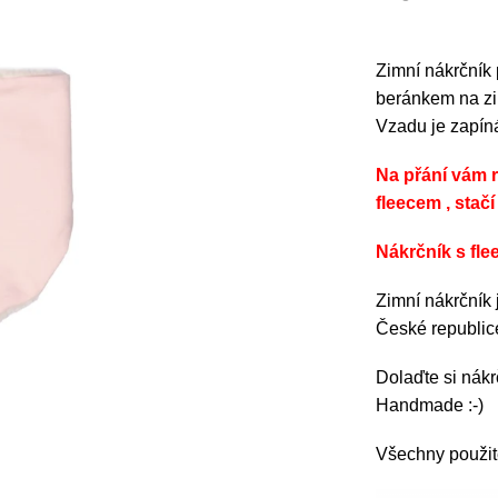
Zimní nákrčník
beránkem na zim
Vzadu je zapíná
Na přání vám 
fleecem , stač
Nákrčník s fle
Zimní nákrčník 
České republi
Dolaďte si nák
Handmade :-)
Všechny použité 