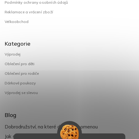
Podmínky ochrany osobních údajů
Reklamace a vrácení zboží
Velkoobchod
Kategorie
Výprodej
Oblečení pro děti
Oblečení pro rodiče
Dárkové poukazy
Výprodej se slevou
Blog
Dobrodružství, na které děti nezapomenou
Jak si užít léto s dětmi naplno