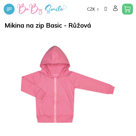
Přejít
CZK
na
obsah
Mikina na zip Basic - Růžová