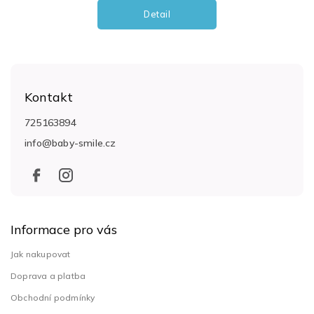
Detail
Z
á
Kontakt
p
a
725163894
t
info
@
baby-smile.cz
í
Informace pro vás
Jak nakupovat
Doprava a platba
Obchodní podmínky