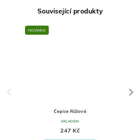
Související produkty
NOVINKA
Next
revious
Čepice Růžová
SKLADEM
247 Kč