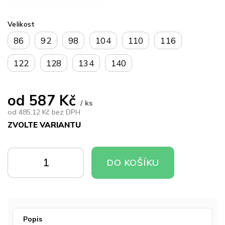
Velikost
86
92
98
104
110
116
122
128
134
140
od
587 Kč
/ ks
od
485,12 Kč
bez DPH
ZVOLTE VARIANTU
Měrná
cena:
DO
DO
DO KOŠÍKU
KOŠÍKU
KOŠÍKU
Popis