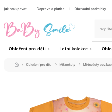
Přejít
na
Jak nakupovat
Doprava a platba
Obchodní podmínky
obsah
Oblečení pro děti
Letní kolekce
Oble
Oblečení pro děti
Mikinošaty
Mikinošaty bez ka