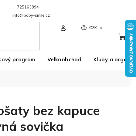
725163894
Velkoobchod
info@baby-smile.cz
CZK
sový program
Velkoobchod
Kluby a organiz
ošaty bez kapuce
ná sovička