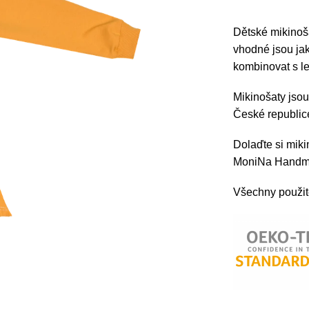
Dětské mikino
vhodné jsou jak
kombinovat s l
Mikinošaty jsou
České republi
Dolaďte si mik
MoniNa Handma
Všechny použité 