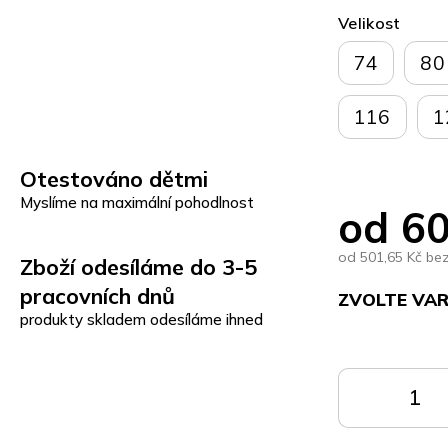
Velikost
74
80
116
1
Otestováno dětmi
Myslíme na maximální pohodlnost
od
60
od
501,65 Kč
be
Zboží odesíláme do 3-5
pracovních dnů
ZVOLTE VA
produkty skladem odesíláme ihned
Měrná
cena:
DO
KOŠÍKU
K