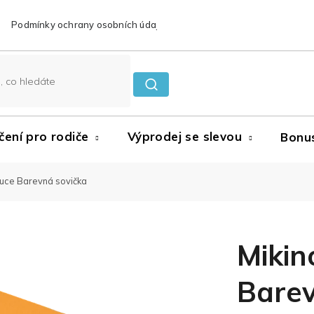
Podmínky ochrany osobních údajů
Reklamace a vrácení zboží
čení pro rodiče
Výprodej se slevou
Bonu
puce Barevná sovička
Mikin
Barev