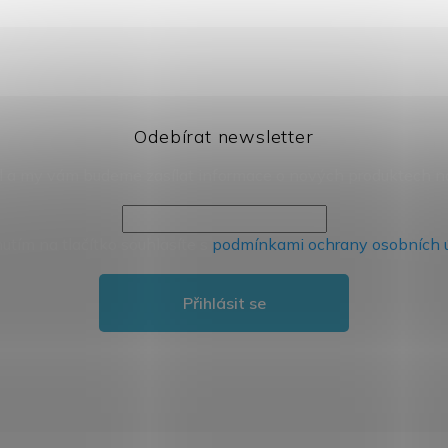
Odebírat newsletter
il a my vám budeme zasílat informace o nových produktech 
nutím na tlačítko souhlasíte s
podmínkami ochrany osobních 
Přihlásit se