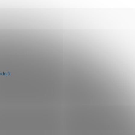
na našem e-shopu.
údajů