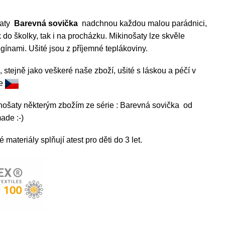
šaty
Barevná sovička
nadchnou každou malou parádnici,
 do školky, tak i na procházku. Mikinošaty
lze skvěle
egínami.
Ušité jsou z příjemné teplákoviny.
, stejně jako veškeré naše zboží, ušité s láskou a péčí v
ce
inošaty některým zbožím ze série : Barevná sovička od
de :-)
materiály splňují atest pro děti do 3 let.