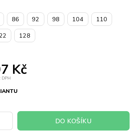
86
92
98
104
110
22
128
7 Kč
z DPH
RIANTU
DO
DO KOŠÍKU
OŠÍKU