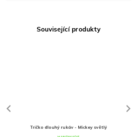
Související produkty
Next
revious
Tričko dlouhý rukáv - Mickey světlý