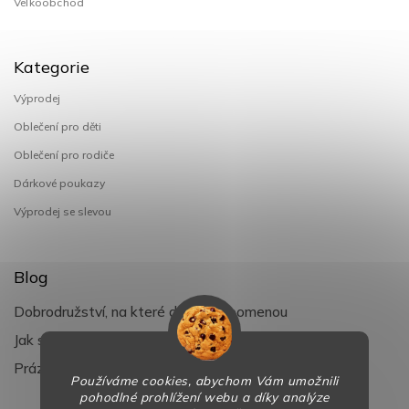
Velkoobchod
Kategorie
Výprodej
Oblečení pro děti
Oblečení pro rodiče
Dárkové poukazy
Výprodej se slevou
Blog
Dobrodružství, na které děti nezapomenou
Jak si užít léto s dětmi naplno
Prázdniny klepou na dveře
Používáme cookies, abychom Vám umožnili
pohodlné prohlížení webu a díky analýze