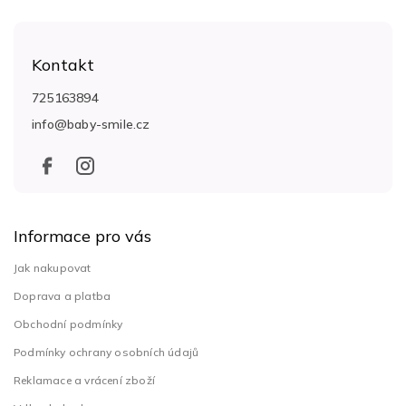
Z
á
Kontakt
p
a
725163894
t
info
@
baby-smile.cz
í
Informace pro vás
Jak nakupovat
Doprava a platba
Obchodní podmínky
Podmínky ochrany osobních údajů
Reklamace a vrácení zboží