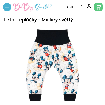
Přejít
CZK
na
obsah
Letní tepláčky - Mickey světlý