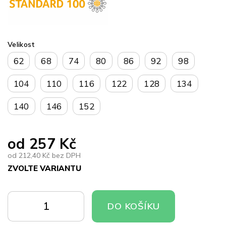
Velikost
62
68
74
80
86
92
98
104
110
116
122
128
134
140
146
152
od
257 Kč
od
212,40 Kč
bez DPH
ZVOLTE VARIANTU
Měrná
cena:
DO
DO
DO KOŠÍKU
KOŠÍKU
KOŠÍKU