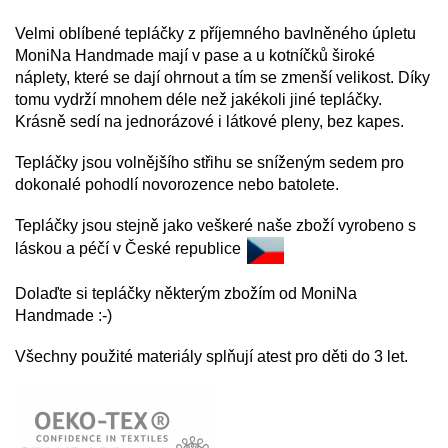
Velmi oblíbené tepláčky z příjemného bavlněného úpletu
MoniNa Handmade mají v pase a u kotníčků široké
náplety, které se dají ohrnout a tím se zmenší velikost. Díky
tomu vydrží mnohem déle než jakékoli jiné tepláčky.
Krásně sedí na jednorázové i látkové pleny, bez kapes.
Tepláčky jsou volnějšího střihu se sníženým sedem pro
dokonalé pohodlí novorozence nebo batolete.
Tepláčky jsou stejně jako veškeré naše zboží vyrobeno s
láskou a péčí v České republice
Dolaďte si tepláčky některým zbožím od MoniNa
Handmade :-)
Všechny použité materiály splňují atest pro děti do 3 let.