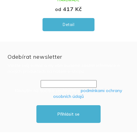
HANDMADE
417 Kč
od
Detail
Odebírat newsletter
Vložte svůj e-mail a my vám budeme zasílat informace o
nových produktech na našem e-shopu.
Kliknutím na tlačítko souhlasíte s
podmínkami ochrany
osobních údajů
Přihlásit se