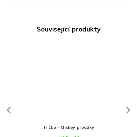
Související produkty
Next
revious
užky
Tričko - Mickey proužky
Ros