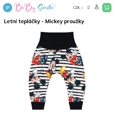
Přejít
CZK
na
obsah
Letní tepláčky - Mickey proužky