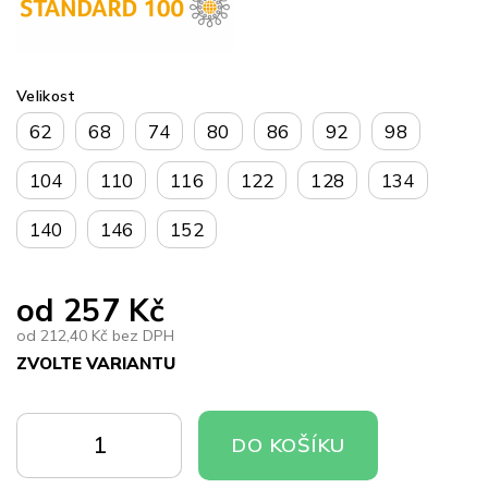
Velikost
62
68
74
80
86
92
98
104
110
116
122
128
134
140
146
152
od
257 Kč
od
212,40 Kč
bez DPH
ZVOLTE VARIANTU
Měrná
cena:
DO
DO
DO KOŠÍKU
KOŠÍKU
KOŠÍKU