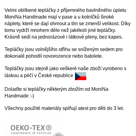
Velmi oblíbené tepláčky z příjemného bavlněného úpletu
MoniNa Handmade mají v pase a u kotníčků široké
náplety, které se dají ohrnout a tím se zmenší velikost. Díky
tomu vydrží mnohem déle než jakékoli jiné tepláčky.
Krásně sedí na jednorázové i látkové pleny, bez kapes.
Tepláčky jsou volnějšího střihu se sníženým sedem pro
dokonalé pohodlí novorozence nebo batolete.
Tepláčky jsou stejně jako veškeré naše zboží vyrobeno s
láskou a péčí v České republice
Dolaďte si tepláčky některým zbožím od MoniNa
Handmade :-)
Všechny použité materiály splňují atest pro děti do 3 let.