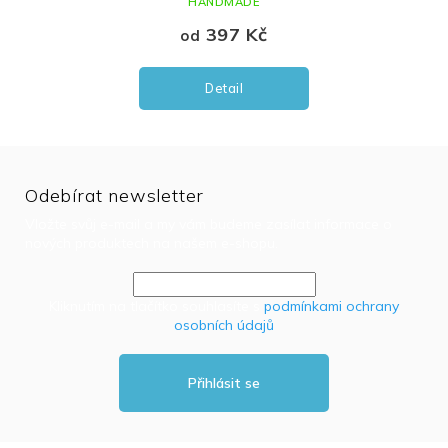
HANDMADE
397 Kč
od
Detail
Odebírat newsletter
Vložte svůj e-mail a my vám budeme zasílat informace o
nových produktech na našem e-shopu.
Kliknutím na tlačítko souhlasíte s
podmínkami ochrany
osobních údajů
Přihlásit se