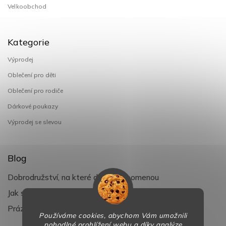
Velkoobchod
Kategorie
Výprodej
Oblečení pro děti
Oblečení pro rodiče
Dárkové poukazy
Výprodej se slevou
Blog
Dobrodružství, na které děti nezapomenou
Jak si užít léto s dětmi naplno
Prázdniny klepou na dveře
Používáme cookies, abychom Vám umožnili
pohodlné prohlížení webu a díky analýze