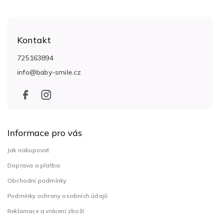
Z
á
Kontakt
p
a
725163894
t
info
@
baby-smile.cz
í
Informace pro vás
Jak nakupovat
Doprava a platba
Obchodní podmínky
Podmínky ochrany osobních údajů
Reklamace a vrácení zboží