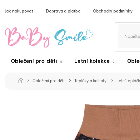
Přejít
na
Jak nakupovat
Doprava a platba
Obchodní podmínky
obsah
Oblečení pro děti
Letní kolekce
Oble
Oblečení pro děti
Tepláky a kalhoty
Letní tepláč