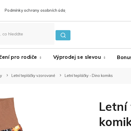
Podmínky ochrany osobních údajů
Reklamace a vrácení zboží
čení pro rodiče
Výprodej se slevou
Bonu
ky
Letní tepláčky vzorované
Letní tepláčky - Dino komiks
Letní
komi