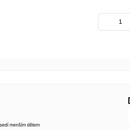
Měrná
cena:
DO
KOŠÍKU
K
e sedí menším dětem