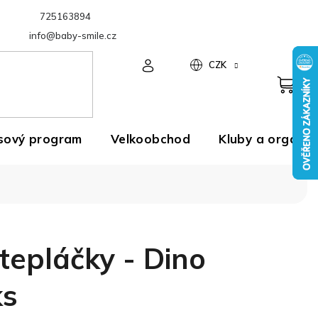
725163894
Velkoobchod
info@baby-smile.cz
CZK
sový program
Velkoobchod
Kluby a organiz
 tepláčky - Dino
ks