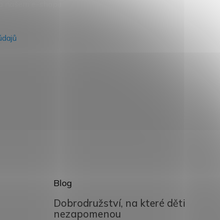
na našem e-shopu.
údajů
Blog
Dobrodružství, na které děti
nezapomenou