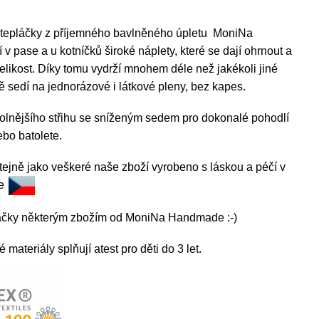
 tepláčky z příjemného bavlněného úpletu MoniNa
 pase a u kotníčků široké náplety, které se dají ohrnout a
elikost. Díky tomu vydrží mnohem déle než jakékoli jiné
ě sedí na jednorázové i látkové pleny, bez kapes.
volnějšího střihu se sníženým sedem pro dokonalé pohodlí
bo batolete.
tejně jako veškeré naše zboží vyrobeno s láskou a péčí v
ce
láčky některým zbožím od MoniNa Handmade :-)
materiály splňují atest pro děti do 3 let.