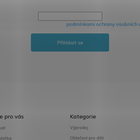
il a my vám budeme zasílat informace o nových produktech 
nutím na tlačítko souhlasíte s
podmínkami ochrany osobních 
Přihlásit se
Přeskočit
e pro vás
Kategorie
kategorie
Výprodej
vat
Oblečení pro děti
platba