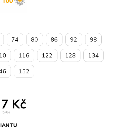
74
80
86
92
98
10
116
122
128
134
46
152
7 Kč
z DPH
RIANTU