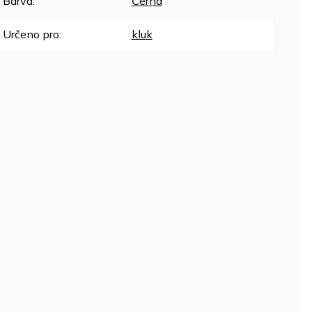
Barva
:
Černá
Určeno pro
:
kluk