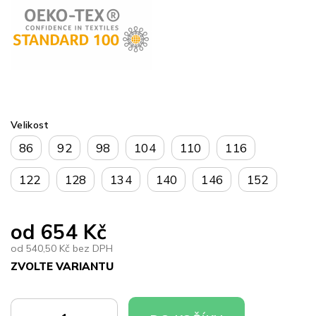
Velikost
86
92
98
104
110
116
122
128
134
140
146
152
od
654 Kč
od
540,50 Kč
bez DPH
ZVOLTE VARIANTU
Měrná
cena: