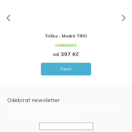
Next
revious
Tričko - Modré TRIO
HANDMADE
397 Kč
od
Detail
Odebírat newsletter
Vložte svůj e-mail a my vám budeme zasílat informace o
nových produktech na našem e-shopu.