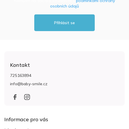
Kliknutím na tlačítko souhlasíte s
podmínkami ochrany
osobních údajů
Přihlásit se
Z
á
Kontakt
p
a
725163894
t
info
@
baby-smile.cz
í
Informace pro vás