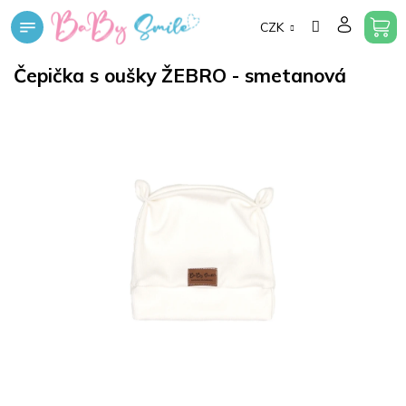
Přejít
CZK
na
obsah
Čepička s oušky ŽEBRO - smetanová