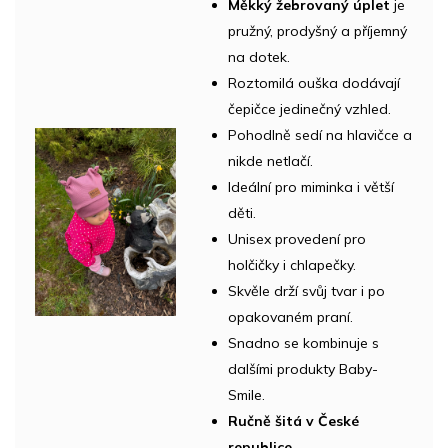
Měkký žebrovaný úplet
je
pružný, prodyšný a příjemný
na dotek.
Roztomilá ouška dodávají
čepičce jedinečný vzhled.
Pohodlně sedí na hlavičce a
nikde netlačí.
Ideální pro miminka i větší
děti.
Unisex provedení pro
holčičky i chlapečky.
Skvěle drží svůj tvar i po
opakovaném praní.
Snadno se kombinuje s
dalšími produkty Baby-
Smile.
Ručně šitá v České
republice.