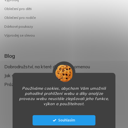
Oblečení pro děti
Oblečení pro rodiče
Dárkové poukazy
Výprodej se slevou
Blog
Dobrodružství, na které děti nezapomenou
Jak si užít léto s dětmi naplno
Prázdniny klepou na dveře
Používáme cookies, abychom Vám umožnili
pohodlné prohlížení webu a díky analýze
provozu webu neustále zlepšovali jeho funkce,
výkon a použitelnost.
Copyright 2026
BaBy-smile.cz
. Všechna práva vyhrazena.
Design
Shoptak.cz
| Platforma
Shoptet
Souhlasím