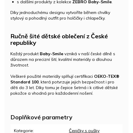
s dalšími produkty z kolekce
ŽEBRO Baby-Smile
.
Díky jednoduchému designu vytvoříte během chvilky
stylový a pohodlný outfit pro holčičky i chlapečky.
Ručně šité dětské oblečení z České
republiky
Každý produkt
Baby-Smile
vzniká v naší české dílně s
důrazem na precizní šití, kvalitní materiály a dlouhou
životnost.
Veškeré použité materiály splňují certifikaci
OEKO-TEX®
Standard 100
, která potvrzuje jejich bezpečnost i pro
děti do 3 let. Díky tomu je čepice šetrná i k citlivé dětské
pokožce a vhodná pro každodenní nošení.
Doplňkové parametry
Kategorie
:
Čepičky s oušky