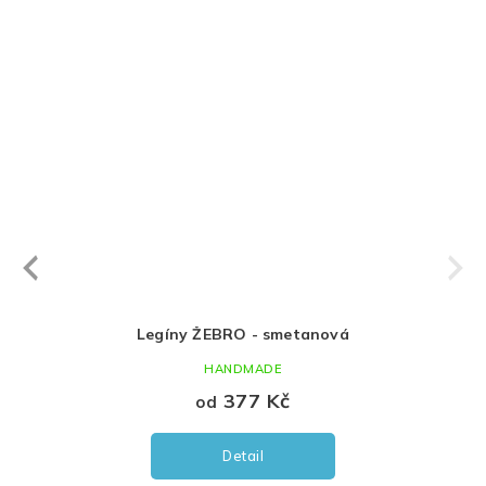
Next
revious
Legíny ŽEBRO - smetanová
HANDMADE
377 Kč
od
Detail