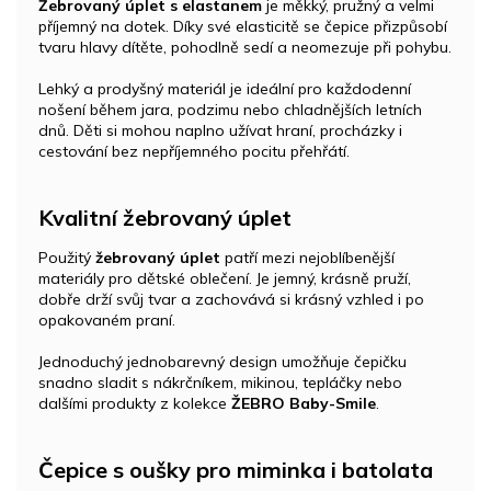
Žebrovaný úplet s elastanem
je měkký, pružný a velmi
příjemný na dotek. Díky své elasticitě se čepice přizpůsobí
tvaru hlavy dítěte, pohodlně sedí a neomezuje při pohybu.
Lehký a prodyšný materiál je ideální pro každodenní
nošení během jara, podzimu nebo chladnějších letních
dnů. Děti si mohou naplno užívat hraní, procházky i
cestování bez nepříjemného pocitu přehřátí.
Kvalitní žebrovaný úplet
Použitý
žebrovaný úplet
patří mezi nejoblíbenější
materiály pro dětské oblečení. Je jemný, krásně pruží,
dobře drží svůj tvar a zachovává si krásný vzhled i po
opakovaném praní.
Jednoduchý jednobarevný design umožňuje čepičku
snadno sladit s nákrčníkem, mikinou, tepláčky nebo
dalšími produkty z kolekce
ŽEBRO Baby-Smile
.
Čepice s oušky pro miminka i batolata