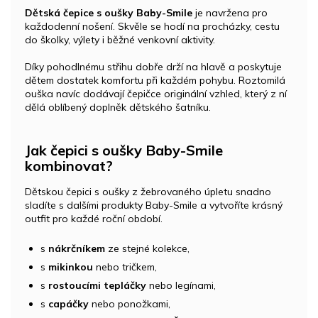
Dětská čepice s oušky Baby-Smile
je navržena pro
každodenní nošení. Skvěle se hodí na procházky, cestu
do školky, výlety i běžné venkovní aktivity.
Díky pohodlnému střihu dobře drží na hlavě a poskytuje
dětem dostatek komfortu při každém pohybu. Roztomilá
ouška navíc dodávají čepičce originální vzhled, který z ní
dělá oblíbený doplněk dětského šatníku.
Jak čepici s oušky Baby-Smile
kombinovat?
Dětskou čepici s oušky z žebrovaného úpletu snadno
sladíte s dalšími produkty Baby-Smile a vytvoříte krásný
outfit pro každé roční období.
s
nákrčníkem
ze stejné kolekce,
s
mikinkou
nebo tričkem,
s
rostoucími tepláčky
nebo legínami,
s
capáčky
nebo ponožkami,