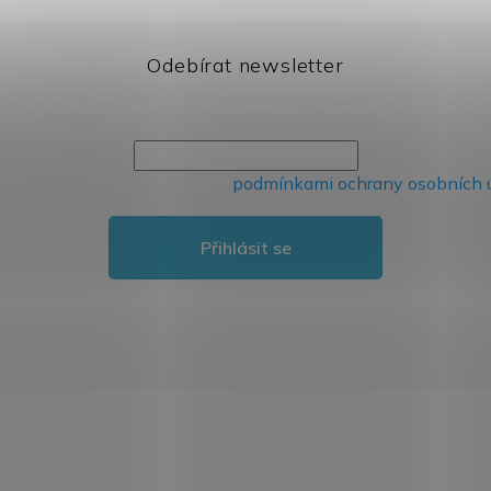
Odebírat newsletter
il a my vám budeme zasílat informace o nových produktech 
nutím na tlačítko souhlasíte s
podmínkami ochrany osobních 
Přihlásit se
Přeskočit