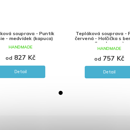
ková souprava - Puntík
Tepláková souprava - 
sie - medvídek (kapuca)
červená - Holčička s be
(bez kapuce)
HANDMADE
HANDMADE
827 Kč
757 Kč
od
od
Detail
Detail