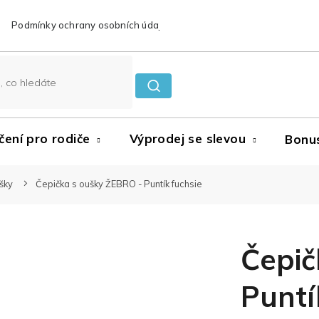
Podmínky ochrany osobních údajů
Reklamace a vrácení zboží
čení pro rodiče
Výprodej se slevou
Bonu
šky
Čepička s oušky ŽEBRO - Puntík fuchsie
Čepič
Puntí