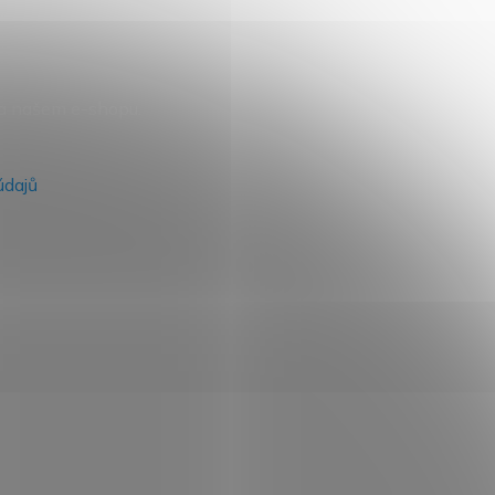
na našem e-shopu.
údajů