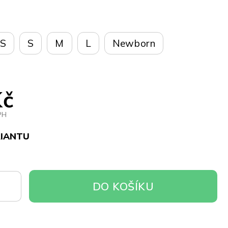
S
S
M
L
Newborn
Kč
PH
RIANTU
DO
DO KOŠÍKU
OŠÍKU