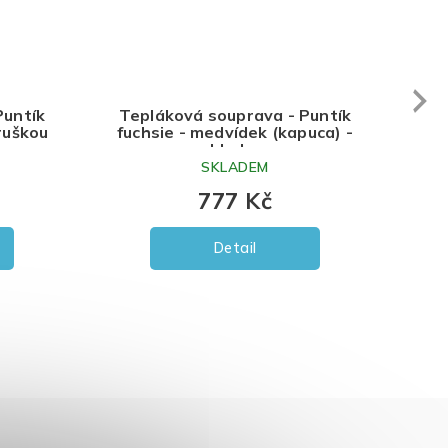
Next
Puntík
Tepláková souprava - Puntík
ruškou
fuchsie - medvídek (kapuca) -
skladem
SKLADEM
777 Kč
Detail