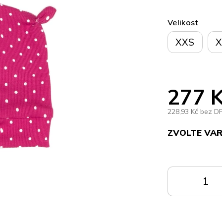
Velikost
XXS
X
277 
228,93 Kč bez D
ZVOLTE VA
Měrná
cena:
DO
KOŠÍKU
K