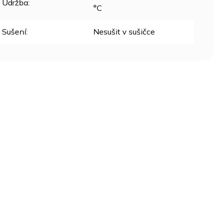
Údržba
:
°C
Sušení
:
Nesušit v sušičce
NOV