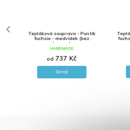
evious
 -
Tepláková souprava - Puntík
Teplá
fuchsie - medvídek (bez
fuch
kapuce)
HANDMADE
737 Kč
od
Detail