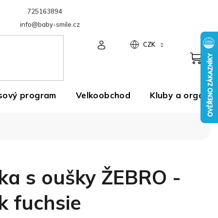
725163894
Velkoobchod
info@baby-smile.cz
CZK
sový program
Velkoobchod
Kluby a organiz
ka s oušky ŽEBRO -
k fuchsie