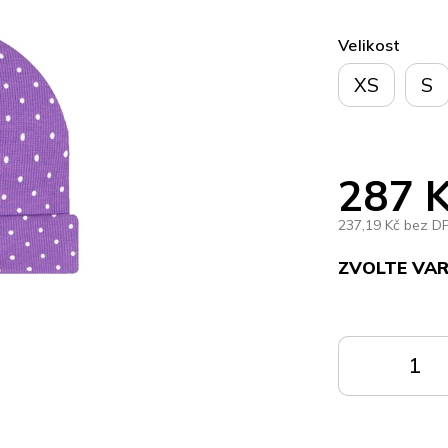
Velikost
XS
S
287 
237,19 Kč bez D
ZVOLTE VA
Měrná
cena:
DO
KOŠÍKU
K