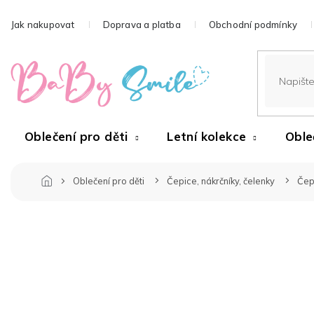
Přejít
na
Jak nakupovat
Doprava a platba
Obchodní podmínky
obsah
Oblečení pro děti
Letní kolekce
Oble
Oblečení pro děti
Čepice, nákrčníky, čelenky
Čep