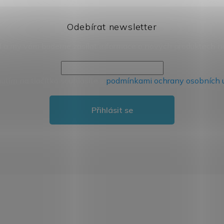
Odebírat newsletter
il a my vám budeme zasílat informace o nových produktech 
nutím na tlačítko souhlasíte s
podmínkami ochrany osobních 
Přihlásit se
Přeskočit