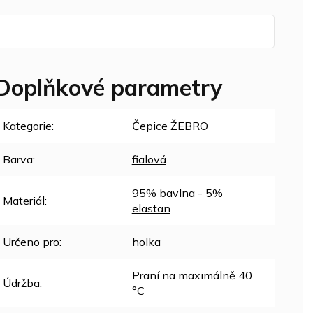
Doplňkové parametry
Kategorie
:
Čepice ŽEBRO
Barva
:
fialová
95% bavlna - 5%
Materiál
:
elastan
Určeno pro
:
holka
Praní na maximálně 40
Údržba
:
°C