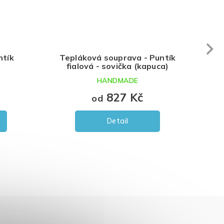
Next
Tepláková souprava - Puntík
Mikina s kapuc
fialová - sovička (bez kapuce)
fialová - 
HANDMADE
HANDM
737 Kč
547
od
od
Detail
Detai