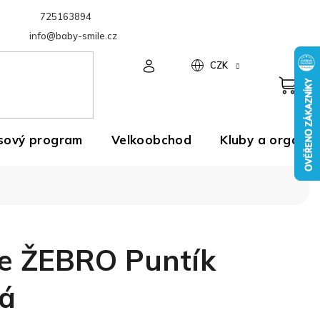
725163894
Velkoobchod
info@baby-smile.cz
CZK
sový program
Velkoobchod
Kluby a organiz
e ŽEBRO Puntík
vá