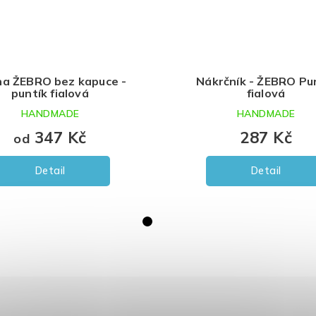
 Puntík
Tepláková souprava - Puntík
fialová - sovička (kapuca)
E
HANDMADE
827 Kč
od
Detail