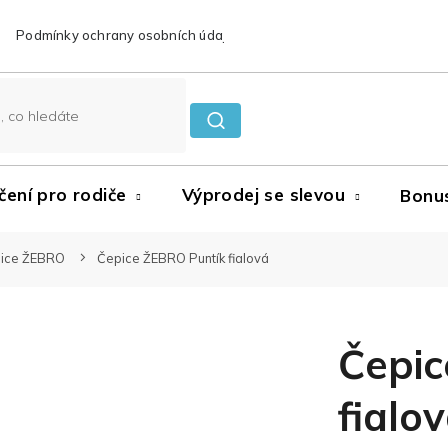
Podmínky ochrany osobních údajů
Reklamace a vrácení zboží
čení pro rodiče
Výprodej se slevou
Bonu
ice ŽEBRO
Čepice ŽEBRO Puntík fialová
Čepic
fialo