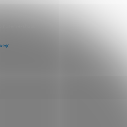
na našem e-shopu.
údajů