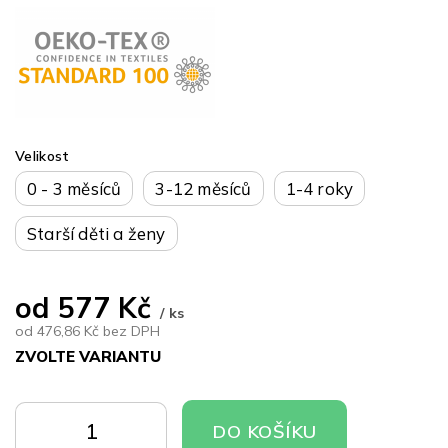
Velikost
0 - 3 měsíců
3-12 měsíců
1-4 roky
Starší děti a ženy
od
577 Kč
/ ks
od
476,86 Kč
bez DPH
ZVOLTE VARIANTU
Měrná
cena:
DO
DO
DO KOŠÍKU
KOŠÍKU
KOŠÍKU