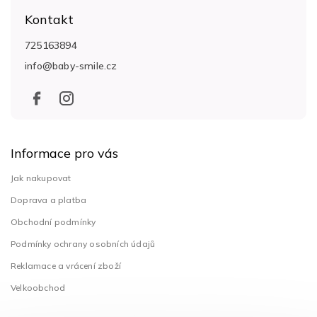
á
Kontakt
p
a
725163894
t
info
@
baby-smile.cz
í
Informace pro vás
Jak nakupovat
Doprava a platba
Obchodní podmínky
Podmínky ochrany osobních údajů
Reklamace a vrácení zboží
Velkoobchod