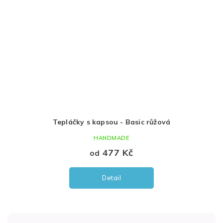
Tepláčky s kapsou - Basic růžová
HANDMADE
477 Kč
od
Detail
Z