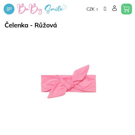
Přejít
CZK
na
obsah
Čelenka - Růžová