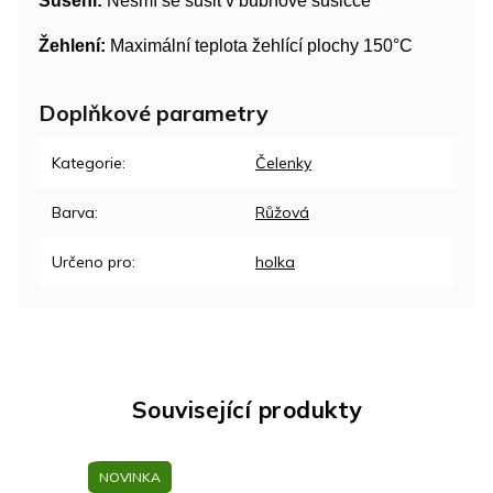
Sušení:
Nesmí se sušit v bubnové sušičce
Žehlení:
Maximální teplota žehlící plochy 150°C
Doplňkové parametry
Kategorie
:
Čelenky
Barva
:
Růžová
Určeno pro
:
holka
Související produkty
NOVINKA