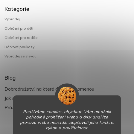
Kategorie
Výprodej
Oblečení pro děti
Oblečení pro rodiče
Dárkové poukazy
Výprodej se slevou
Blog
Dobrodružství, na které děti nezapomenou
Jak si užít léto s dětmi naplno
Prázdniny klepou na dveře
Používáme cookies, abychom Vám umožnili
pohodlné prohlížení webu a díky analýze
provozu webu neustále zlepšovali jeho funkce,
výkon a použitelnost.
Copyright 2026
BaBy-smile.cz
. Všechna práva vyhrazena.