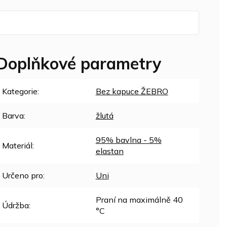
Doplňkové parametry
Kategorie
:
Bez kapuce ŽEBRO
Barva
:
žlutá
95% bavlna - 5%
Materiál
:
elastan
Určeno pro
:
Uni
Praní na maximálně 40
Údržba
:
°C