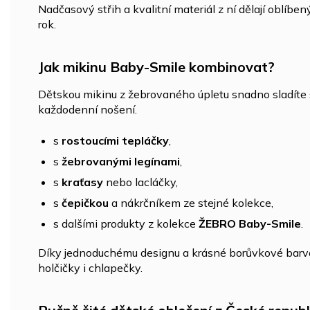
Nadčasový střih a kvalitní materiál z ní dělají oblíbe
rok.
Jak mikinu Baby-Smile kombinovat?
Dětskou mikinu z žebrovaného úpletu snadno sladíte s
každodenní nošení.
s
rostoucími tepláčky
,
s
žebrovanými legínami
,
s
kraťasy
nebo lacláčky,
s
čepičkou
a nákrčníkem ze stejné kolekce,
s dalšími produkty z kolekce
ŽEBRO Baby-Smile
.
Díky jednoduchému designu a krásné borůvkové barvě
holčičky i chlapečky.