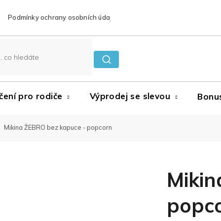
Podmínky ochrany osobních údajů
Reklamace a vrácení zboží
čení pro rodiče
Výprodej se slevou
Bonu
Mikina ŽEBRO bez kapuce - popcorn
Mikin
popc