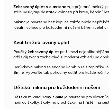
Žebrovaný úplet s elastanem
je příjemně měkký, p
střih poskytuje dostatek volnosti při hraní, běhání, le
Mikina je navržena bez kapuce, takže nikde nepřekáží
ideální volbou pro každodenní nošení během celého r
Kvalitní žebrovaný úplet
Použitý
žebrovaný úplet
patří mezi nejoblíbenější ma
drží svůj tvar a zachovává si moderní vzhled i po op
Borůvková mikina se snadno kombinuje s tepláčky, l
Smile
. Vytvoříte tak pohodlný outfit pro každé roční 
Dětská mikina pro každodenní nošení
Dětská mikina Baby-Smile
je navržena pro aktivní d
hodí do školky, školy, na procházky, na hřiště i na ces