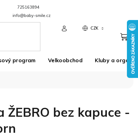
725163894
Velkoobchod
info@baby-smile.cz
CZK
sový program
Velkoobchod
Kluby a organiz
a ŽEBRO bez kapuce -
orn