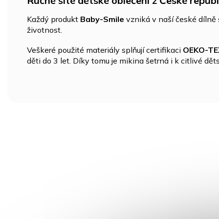
Ručně šité dětské oblečení z České republ
Každý produkt
Baby-Smile
vzniká v naší české dílně s
životnost.
Veškeré použité materiály splňují certifikaci
OEKO-TE
děti do 3 let. Díky tomu je mikina šetrná i k citlivé dě