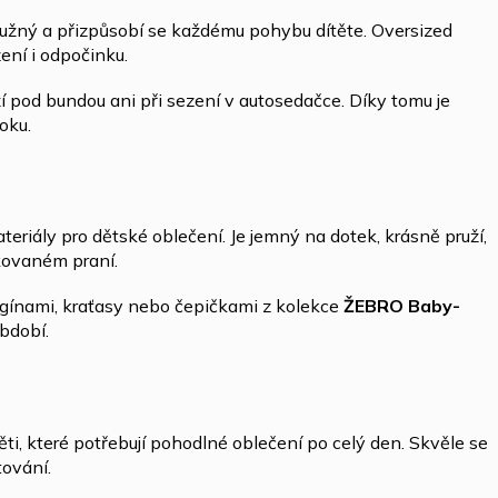
ružný a přizpůsobí se každému pohybu dítěte. Oversized
zení i odpočinku.
 pod bundou ani při sezení v autosedačce. Díky tomu je
oku.
teriály pro dětské oblečení. Je jemný na dotek, krásně pruží,
akovaném praní.
egínami, kraťasy nebo čepičkami z kolekce
ŽEBRO Baby-
období.
ěti, které potřebují pohodlné oblečení po celý den. Skvěle se
tování.