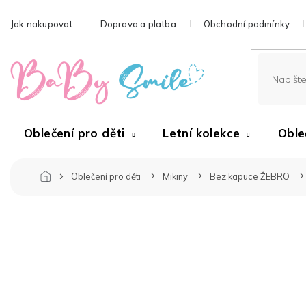
Přejít
na
Jak nakupovat
Doprava a platba
Obchodní podmínky
obsah
Oblečení pro děti
Letní kolekce
Oble
Oblečení pro děti
Mikiny
Bez kapuce ŽEBRO