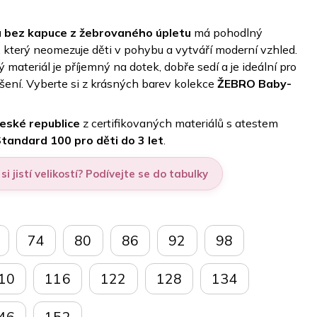
 bez kapuce z žebrovaného úpletu
má pohodlný
h, který neomezuje děti v pohybu a vytváří moderní vzhled.
materiál je příjemný na dotek, dobře sedí a je ideální pro
ení. Vyberte si z krásných barev kolekce
ŽEBRO Baby-
České republice
z certifikovaných materiálů s atestem
andard 100 pro děti do 3 let
.
si jistí velikostí? Podívejte se do tabulky
74
80
86
92
98
10
116
122
128
134