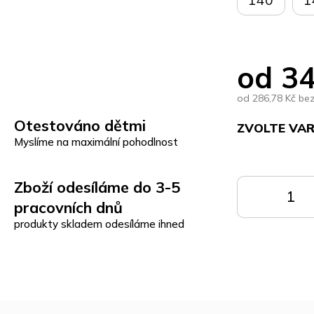
140
1
od
34
od
286,78 Kč
be
Otestováno dětmi
ZVOLTE VA
Myslíme na maximální pohodlnost
Měrná
cena:
Zboží odesíláme do 3-5
DO
pracovních dnů
KOŠÍKU
K
produkty skladem odesíláme ihned