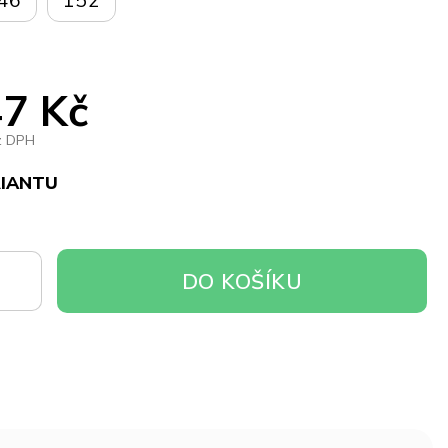
46
152
7 Kč
z DPH
RIANTU
DO
DO KOŠÍKU
OŠÍKU