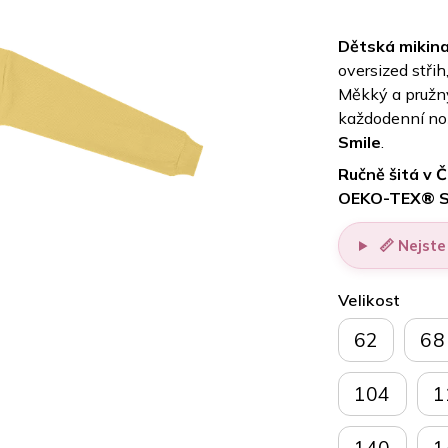
Dětská mikina
oversized stři
Měkký a pružný 
každodenní noš
Smile
.
Ručně šitá v 
OEKO-TEX® St
📏 Nejste 
Velikost
62
68
104
1