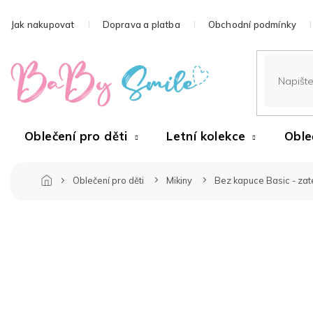
Přejít
na
Jak nakupovat
Doprava a platba
Obchodní podmínky
obsah
Oblečení pro děti
Letní kolekce
Oble
Oblečení pro děti
Mikiny
Bez kapuce Basic - za