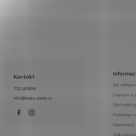
Z
á
Informac
p
Kontakt
a
Jak nakupo
t
725163894
í
Doprava a 
info
@
baby-smile.cz
Obchodní p
Podmínky o
Reklamace a
Velkoobch