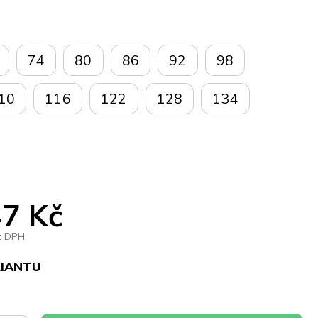
74
80
86
92
98
10
116
122
128
134
7 Kč
z DPH
RIANTU