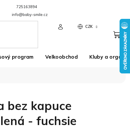
725163894
Velkoobchod
info@baby-smile.cz
CZK
sový program
Velkoobchod
Kluby a organiz
a bez kapuce
lená - fuchsie