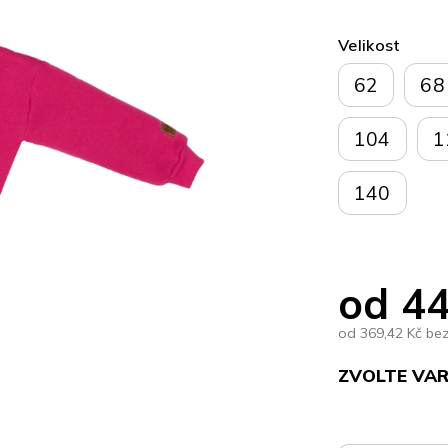
Velikost
62
68
104
1
140
od
44
od
369,42 Kč
be
ZVOLTE VA
Měrná
cena: