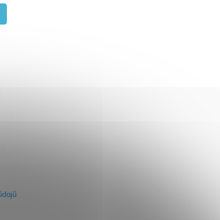
na našem e-shopu.
údajů