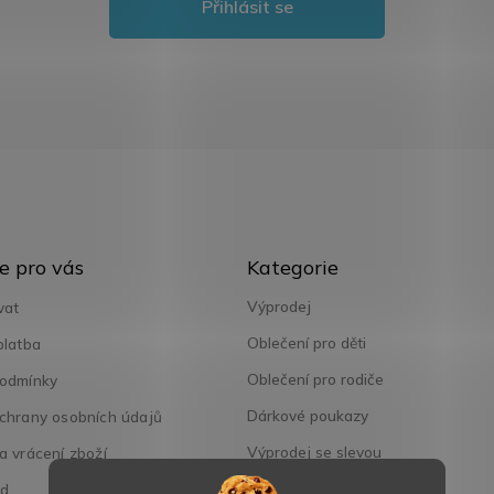
Přihlásit se
Přeskočit
e pro vás
Kategorie
kategorie
Výprodej
vat
Oblečení pro děti
platba
Oblečení pro rodiče
odmínky
Dárkové poukazy
chrany osobních údajů
Výprodej se slevou
 vrácení zboží
od