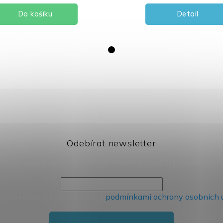
Do košíku
Detail
Odebírat newsletter
il a my vám budeme zasílat informace o nových produktech 
nutím na tlačítko souhlasíte s
podmínkami ochrany osobních 