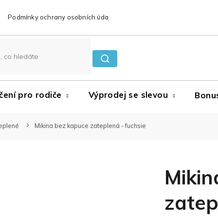
Podmínky ochrany osobních údajů
Reklamace a vrácení zboží
čení pro rodiče
Výprodej se slevou
Bonu
teplené
Mikina bez kapuce zateplená - fuchsie
Mikin
zatep