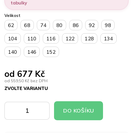
tabulky
Velikost
62
68
74
80
86
92
98
104
110
116
122
128
134
140
146
152
od
677 Kč
od
559,50 Kč
bez DPH
ZVOLTE VARIANTU
Měrná
cena:
DO
DO
DO KOŠÍKU
KOŠÍKU
KOŠÍKU