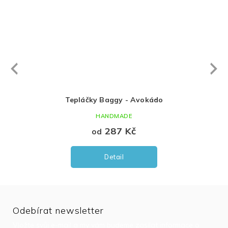
Next
revious
Tepláčky Baggy - Avokádo
Miki
HANDMADE
287 Kč
od
Detail
Odebírat newsletter
Vložte svůj e-mail a my vám budeme zasílat informace o