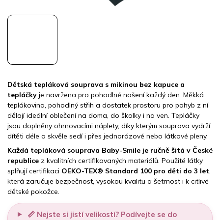
Dětská tepláková souprava s mikinou bez kapuce a
tepláčky
je navržena pro pohodlné nošení každý den. Měkká
teplákovina, pohodlný střih a dostatek prostoru pro pohyb z ní
dělají ideální oblečení na doma, do školky i na ven. Tepláčky
jsou doplněny ohrnovacími náplety, díky kterým souprava vydrží
dítěti déle a skvěle sedí i přes jednorázové nebo látkové pleny.
Každá tepláková souprava Baby-Smile je ručně šitá v České
republice
z kvalitních certifikovaných materiálů. Použité látky
splňují certifikaci
OEKO-TEX® Standard 100 pro děti do 3 let
,
která zaručuje bezpečnost, vysokou kvalitu a šetrnost i k citlivé
dětské pokožce.
📏 Nejste si jistí velikostí? Podívejte se do