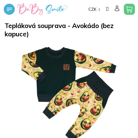
Přejít
CZK
na
obsah
Tepláková souprava - Avokádo (bez
kapuce)