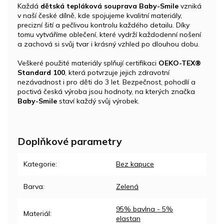
Každá
dětská tepláková souprava Baby-Smile
vzniká
v naší české dílně, kde spojujeme kvalitní materiály,
precizní šití a pečlivou kontrolu každého detailu. Díky
tomu vytváříme oblečení, které vydrží každodenní nošení
a zachová si svůj tvar i krásný vzhled po dlouhou dobu.
Veškeré použité materiály splňují certifikaci
OEKO-TEX®
Standard 100
, která potvrzuje jejich zdravotní
nezávadnost i pro děti do 3 let. Bezpečnost, pohodlí a
poctivá česká výroba jsou hodnoty, na kterých značka
Baby-Smile
staví každý svůj výrobek.
Doplňkové parametry
Kategorie
:
Bez kapuce
Barva
:
Zelená
95% bavlna - 5%
Materiál
:
elastan