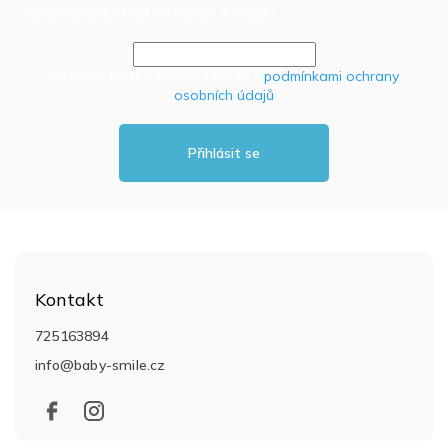
nových produktech na našem e-shopu.
Kliknutím na tlačítko souhlasíte s
podmínkami ochrany
osobních údajů
Přihlásit se
Z
á
Kontakt
p
a
725163894
t
info
@
baby-smile.cz
í