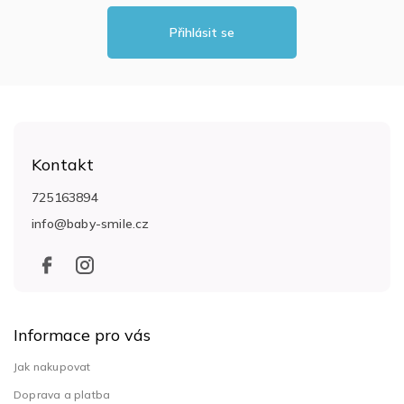
Přihlásit se
Z
á
Kontakt
p
a
725163894
t
info
@
baby-smile.cz
í
Informace pro vás
Jak nakupovat
Doprava a platba