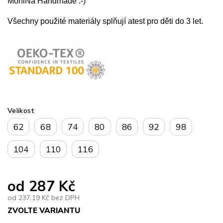
MoniNa Handmade :-)
Všechny použité materiály splňují atest pro děti do 3 let.
Velikost
62
68
74
80
86
92
98
104
110
116
od
287 Kč
od
237,19 Kč
bez DPH
ZVOLTE VARIANTU