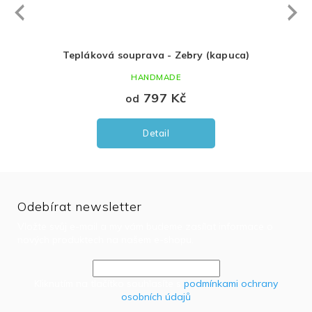
Next
revious
apuce )
Tepláková souprava - Zebry (kapuca)
HANDMADE
797 Kč
od
Detail
Odebírat newsletter
Vložte svůj e-mail a my vám budeme zasílat informace o
nových produktech na našem e-shopu.
Kliknutím na tlačítko souhlasíte s
podmínkami ochrany
osobních údajů