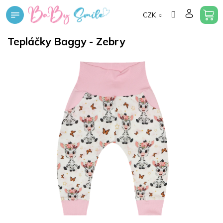
Přejít
CZK
na
obsah
Tepláčky Baggy - Zebry