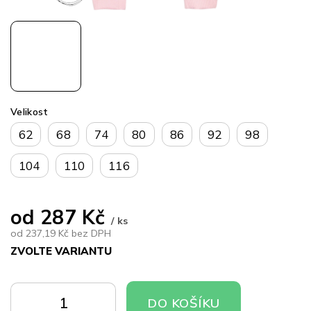
Velikost
62
68
74
80
86
92
98
104
110
116
od
287 Kč
/ ks
od
237,19 Kč
bez DPH
ZVOLTE VARIANTU
Měrná
cena:
DO
DO
DO KOŠÍKU