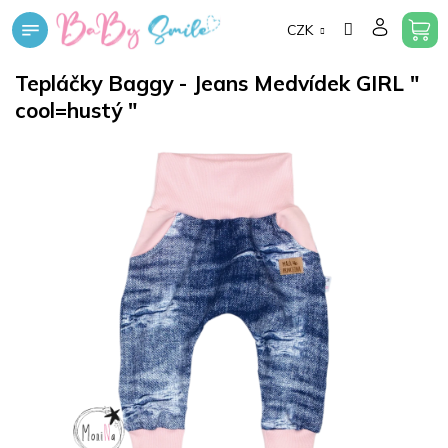
Přejít
CZK
na
obsah
Tepláčky Baggy - Jeans Medvídek GIRL "
cool=hustý "