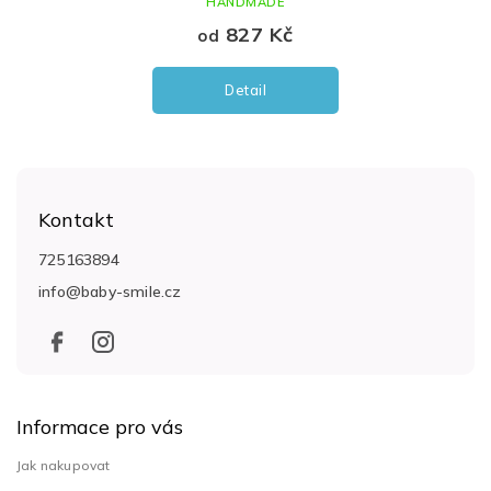
HANDMADE
827 Kč
od
Detail
Z
á
Kontakt
p
a
725163894
t
info
@
baby-smile.cz
í
Informace pro vás
Jak nakupovat