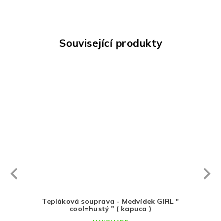
Související produkty
Next
revious
IRL "
Tepláková souprava - Medvídek GIRL "
Cap
cool=hustý " ( kapuca )