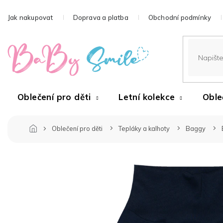
Přejít
na
Jak nakupovat
Doprava a platba
Obchodní podmínky
obsah
Oblečení pro děti
Letní kolekce
Oble
Oblečení pro děti
Tepláky a kalhoty
Baggy