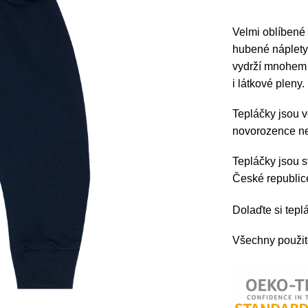
Velmi oblíbené
hubené náplety,
vydrží mnohem d
i látkové pleny.
Tepláčky jsou 
novorozence ne
Tepláčky jsou s
České republi
Dolaďte si tep
Všechny použité 