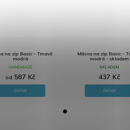
na na zip Basic - Tmavě
Mikina na zip Basic - 
modrá
modrá - skladem
HANDMADE
SKLADEM
587 Kč
437 Kč
od
Detail
Detail