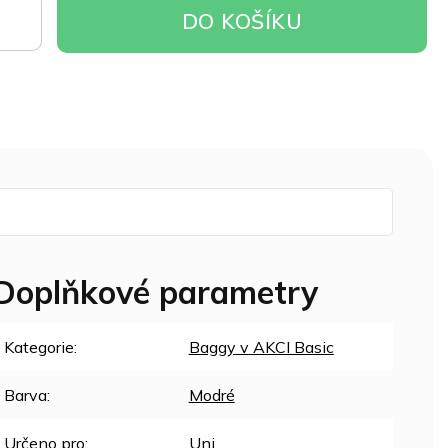
DO
DO KOŠÍKU
OŠÍKU
Doplňkové parametry
Kategorie
:
Baggy v AKCI Basic
Barva
:
Modré
Určeno pro
:
Uni