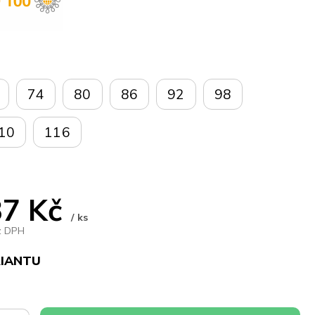
74
80
86
92
98
10
116
7 Kč
/ ks
z DPH
RIANTU