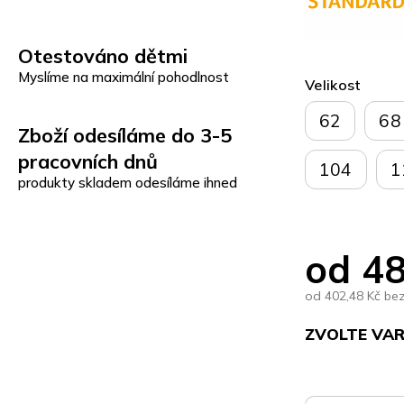
Otestováno dětmi
Myslíme na maximální pohodlnost
Velikost
62
68
Zboží odesíláme do 3-5
pracovních dnů
104
1
produkty skladem odesíláme ihned
od
48
od
402,48 Kč
be
ZVOLTE VA
Měrná
cena: