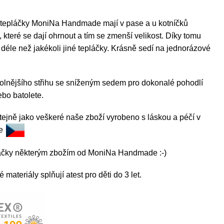
 tepláčky MoniNa Handmade mají v pase a u kotníčků
 které se dají ohrnout a tím se zmenší velikost. Díky tomu
éle než jakékoli jiné tepláčky. Krásně sedí na jednorázové
volnějšího střihu se sníženým sedem pro dokonalé pohodlí
bo batolete.
tejně jako veškeré naše zboží vyrobeno s láskou a péčí v
ce
láčky některým zbožím od MoniNa Handmade :-)
materiály splňují atest pro děti do 3 let.