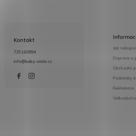
Z
á
Informac
p
Kontakt
a
Jak nakupo
t
725163894
í
Doprava a 
info
@
baby-smile.cz
Obchodní p
Podmínky o
Reklamace a
Velkoobch