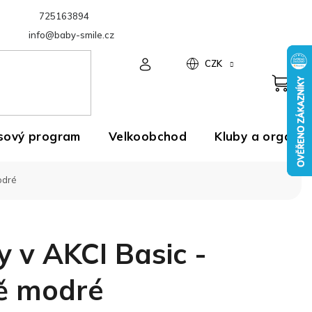
725163894
Velkoobchod
info@baby-smile.cz
CZK
sový program
Velkoobchod
Kluby a organiz
odré
 v AKCI Basic -
ě modré