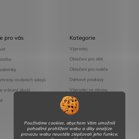
Přeskočit
e pro vás
Kategorie
kategorie
Výprodej
vat
Oblečení pro děti
platba
Oblečení pro rodiče
odmínky
Dárkové poukazy
chrany osobních údajů
Výprodej se slevou
 vrácení zboží
od
Používáme cookies, abychom Vám umožnili
pohodlné prohlížení webu a díky analýze
provozu webu neustále zlepšovali jeho funkce,
Copyright 2026
BaBy-smile.cz
. Všechna práva vyhrazena.