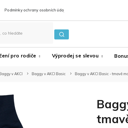
Podmínky ochrany osobních údajů
Reklamace a vrácení zboží
čení pro rodiče
Výprodej se slevou
Bonu
Baggy v AKCI
Baggy v AKCI Basic
Baggy v AKCI Basic - tmavě m
Baggy
tmav