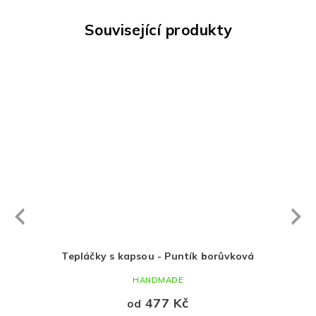
Související produkty
AKC
Next
revious
ík
Tepláčky s kapsou - Puntík borůvková
K
HANDMADE
477 Kč
od