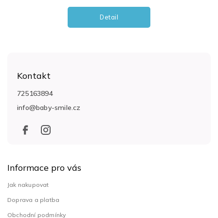
Detail
Z
á
Kontakt
p
a
725163894
t
info
@
baby-smile.cz
í
Informace pro vás
Jak nakupovat
Doprava a platba
Obchodní podmínky