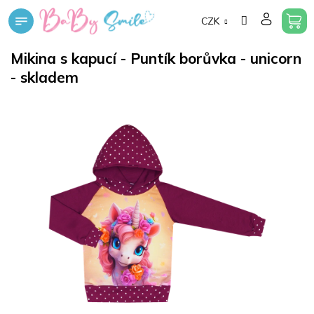
Přejít
CZK
na
obsah
Mikina s kapucí - Puntík borůvka - unicorn
- skladem