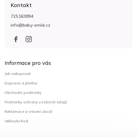
á
Kontakt
p
a
725163894
t
info
@
baby-smile.cz
í
Informace pro vás
Jak nakupovat
Doprava a platba
Obchodní podmínky
Podmínky ochrany osobních údajů
Reklamace a vrácení zboží
Velkoobchod