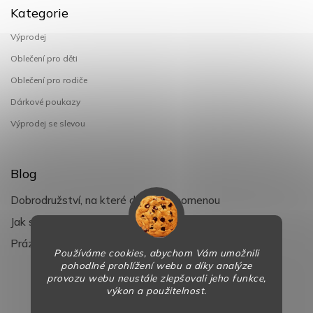
Kategorie
Výprodej
Oblečení pro děti
Oblečení pro rodiče
Dárkové poukazy
Výprodej se slevou
Blog
Dobrodružství, na které děti nezapomenou
Jak si užít léto s dětmi naplno
Prázdniny klepou na dveře
Používáme cookies, abychom Vám umožnili
pohodlné prohlížení webu a díky analýze
provozu webu neustále zlepšovali jeho funkce,
výkon a použitelnost.
Copyright 2026
BaBy-smile.cz
. Všechna práva vyhrazena.
Design
Shoptak.cz
| Platforma
Shoptet