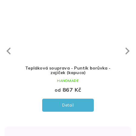
Next
revious
kytičky
Tepláková souprava - Puntík borůvka -
Tepl
zajíček (kapuca)
HANDMADE
867 Kč
od
Detail
Z