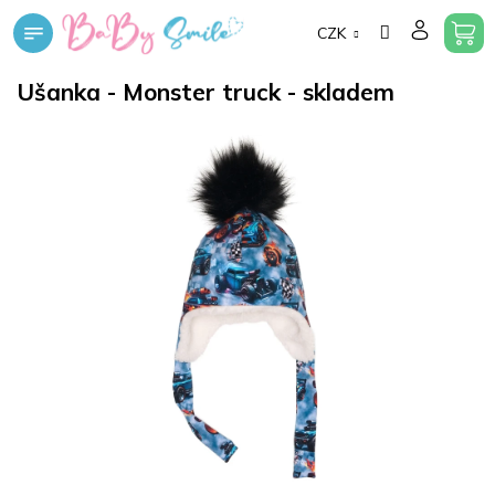
Přejít
CZK
na
obsah
Ušanka - Monster truck - skladem