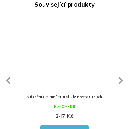
Související produkty
Next
revious
nster
Nákrčník zimní tunel - Monster truck
HANDMADE
247 Kč