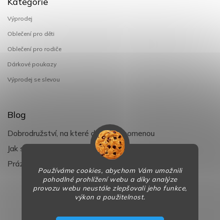
Kategorie
Výprodej
Oblečení pro děti
Oblečení pro rodiče
Dárkové poukazy
Výprodej se slevou
Blog
Dobrodružství, na které děti nezapomenou
Jak si užít léto s dětmi naplno
Prázdniny klepou na dveře
Používáme cookies, abychom Vám umožnili
pohodlné prohlížení webu a díky analýze
provozu webu neustále zlepšovali jeho funkce,
výkon a použitelnost.
Copyright 2026
BaBy-smile.cz
. Všechna práva vyhrazena.
Design
Shoptak.cz
| Platforma
Shoptet