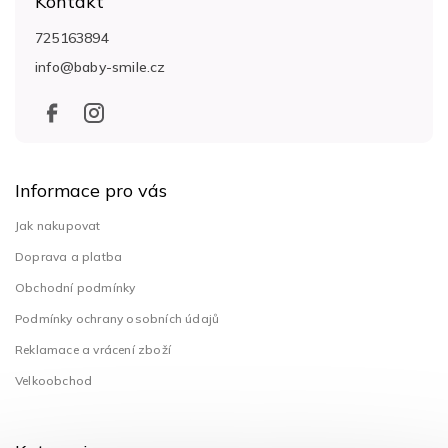
Kontakt
p
a
725163894
t
info
@
baby-smile.cz
í
Informace pro vás
Jak nakupovat
Doprava a platba
Obchodní podmínky
Podmínky ochrany osobních údajů
Reklamace a vrácení zboží
Velkoobchod