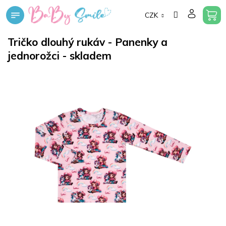
Přejít
CZK
na
obsah
Tričko dlouhý rukáv - Panenky a
jednorožci - skladem