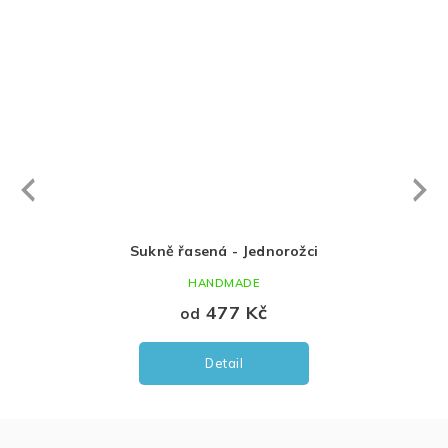
Next
revious
Sukně řasená - Jednorožci
Capáč
HANDMADE
477 Kč
od
Detail