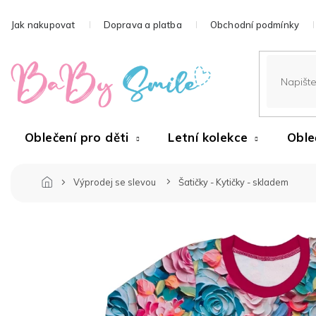
Přejít
na
Jak nakupovat
Doprava a platba
Obchodní podmínky
obsah
Oblečení pro děti
Letní kolekce
Oble
Výprodej se slevou
Šatičky - Kytičky - skladem