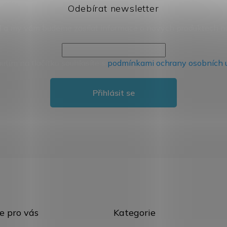
Odebírat newsletter
il a my vám budeme zasílat informace o nových produktech 
nutím na tlačítko souhlasíte s
podmínkami ochrany osobních 
Přihlásit se
Přeskočit
e pro vás
Kategorie
kategorie