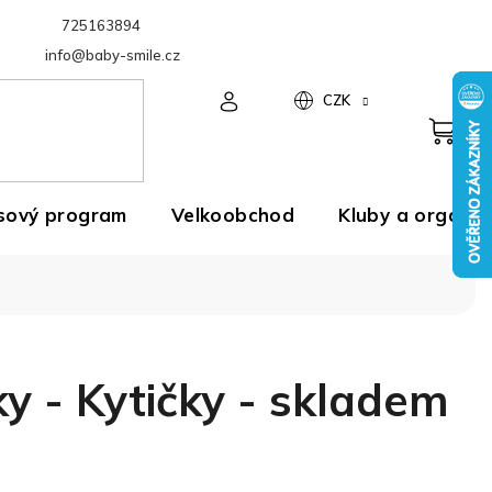
725163894
Velkoobchod
info@baby-smile.cz
CZK
sový program
Velkoobchod
Kluby a organiz
ky - Kytičky - skladem