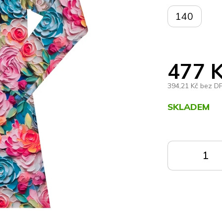
140
477 
394,21 Kč bez D
SKLADEM
Měrná
cena:
DO
KOŠÍKU
K