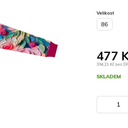
Velikost
86
477 
394,21 Kč bez D
SKLADEM
Měrná
cena:
DO
KOŠÍKU
K