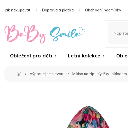
Přejít
na
Jak nakupovat
Doprava a platba
Obchodní podmínky
obsah
Oblečení pro děti
Letní kolekce
Oble
Výprodej se slevou
Mikina na zip - Kytičky - skladem