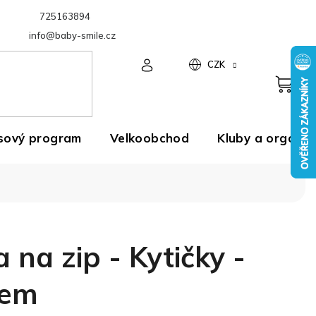
725163894
Velkoobchod
info@baby-smile.cz
CZK
sový program
Velkoobchod
Kluby a organiz
 na zip - Kytičky -
dem