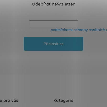
Odebírat newsletter
il a my vám budeme zasílat informace o nových produktech 
nutím na tlačítko souhlasíte s
podmínkami ochrany osobních 
Přihlásit se
Přeskočit
e pro vás
Kategorie
kategorie