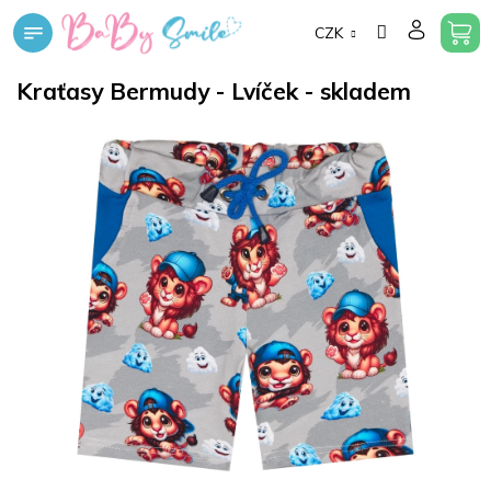
Přejít
CZK
na
obsah
Kraťasy Bermudy - Lvíček - skladem