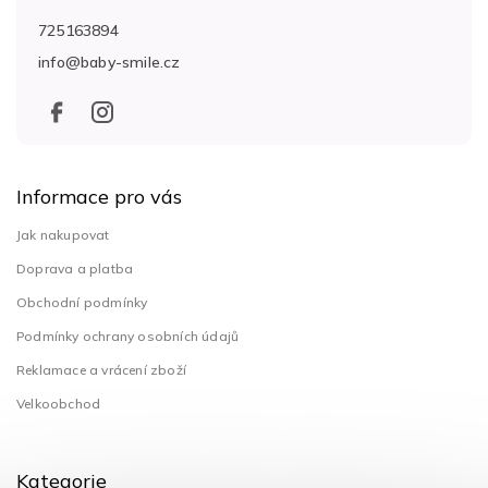
a
725163894
t
info
@
baby-smile.cz
í
Informace pro vás
Jak nakupovat
Doprava a platba
Obchodní podmínky
Podmínky ochrany osobních údajů
Reklamace a vrácení zboží
Velkoobchod
Kategorie