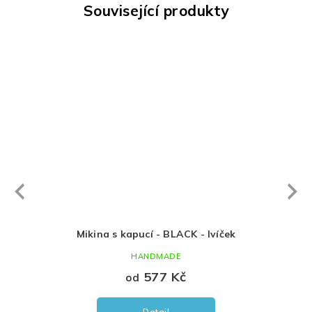
Související produkty
Next
revious
Mikina s kapucí - BLACK - lvíček
HANDMADE
577 Kč
od