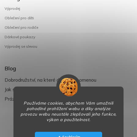
Výprodej
Oblečení pro děti
Oblečení pro rodiče
Dárkové poukazy
Výprodej se slevou
Blog
Dobrodružství, na které děti nezapomenou
Jak si užít léto s dětmi naplno
Prázdniny klepou na dveře
Používáme cookies, abychom Vám umožnili
pohodlné prohlížení webu a díky analýze
provozu webu neustále zlepšovali jeho funkce,
výkon a použitelnost.
Copyright 2026
BaBy-smile.cz
. Všechna práva vyhrazena.
Design
Shoptak.cz
| Platforma
Shoptet