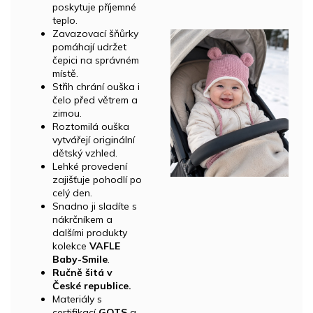
poskytuje příjemné
teplo.
Zavazovací šňůrky
pomáhají udržet
čepici na správném
místě.
Střih chrání ouška i
čelo před větrem a
zimou.
Roztomilá ouška
vytvářejí originální
dětský vzhled.
Lehké provedení
zajišťuje pohodlí po
celý den.
Snadno ji sladíte s
nákrčníkem a
dalšími produkty
kolekce
VAFLE
Baby-Smile
.
Ručně šitá v
České republice.
Materiály s
certifikací
GOTS
a