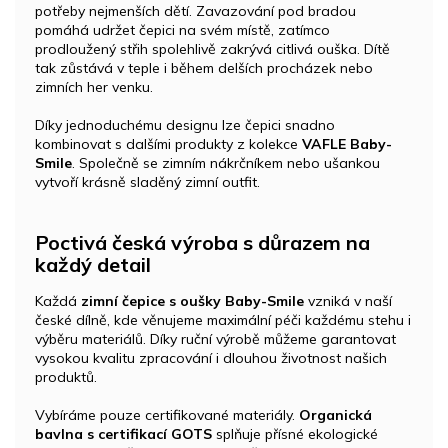
potřeby nejmenších dětí. Zavazování pod bradou
pomáhá udržet čepici na svém místě, zatímco
prodloužený střih spolehlivě zakrývá citlivá ouška. Dítě
tak zůstává v teple i během delších procházek nebo
zimních her venku.
Díky jednoduchému designu lze čepici snadno
kombinovat s dalšími produkty z kolekce
VAFLE Baby-
Smile
. Společně se zimním nákrčníkem nebo ušankou
vytvoří krásně sladěný zimní outfit.
Poctivá česká výroba s důrazem na
každý detail
Každá
zimní čepice s oušky Baby-Smile
vzniká v naší
české dílně, kde věnujeme maximální péči každému stehu i
výběru materiálů. Díky ruční výrobě můžeme garantovat
vysokou kvalitu zpracování i dlouhou životnost našich
produktů.
Vybíráme pouze certifikované materiály.
Organická
bavlna s certifikací GOTS
splňuje přísné ekologické