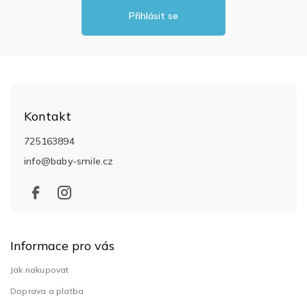
Přihlásit se
Z
á
Kontakt
p
a
725163894
t
info
@
baby-smile.cz
í
Informace pro vás
Jak nakupovat
Doprava a platba