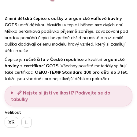
Zimní dětská čepice s oušky z organické vaflové bavlny
GOTS
udrží dětskou hlavičku v teple i během mrazivých dnů.
Měkká beránková podšívka příjemně zahřeje, zavazování pod
bradou pomáhá čepici bezpečně držet na místě a roztomilá
ouška dodávají celému modelu hravý vzhled, který si zamilují
děti i rodiče.
Čepice je
ručně šitá v České republice
z kvalitní
organické
bavlny s certifikací GOTS
. Všechny použité materiály splňují
také certifikaci
OEKO-TEX® Standard 100 pro děti do 3 let
,
takže jsou vhodné i pro nejcitlivější dětskou pokožku.
📏 Nejste si jistí velikostí? Podívejte se do
tabulky
Velikost
XS
L