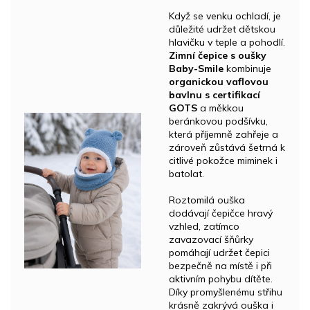
Když se venku ochladí, je
důležité udržet dětskou
hlavičku v teple a pohodlí.
Zimní čepice s oušky
Baby-Smile
kombinuje
organickou vaflovou
bavlnu s certifikací
GOTS
a měkkou
beránkovou podšívku,
která příjemně zahřeje a
zároveň zůstává šetrná k
citlivé pokožce miminek i
batolat.
Roztomilá ouška
dodávají čepičce hravý
vzhled, zatímco
zavazovací šňůrky
pomáhají udržet čepici
bezpečně na místě i při
aktivním pohybu dítěte.
Díky promyšlenému střihu
krásně zakrývá ouška i