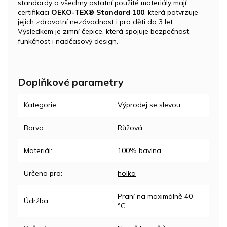
standardy a všechny ostatní použité materiály mají
certifikaci
OEKO-TEX® Standard 100
, která potvrzuje
jejich zdravotní nezávadnost i pro děti do 3 let.
Výsledkem je zimní čepice, která spojuje bezpečnost,
funkčnost i nadčasový design.
Doplňkové parametry
Kategorie
:
Výprodej se slevou
Barva
:
Růžová
Materiál
:
100% bavlna
Určeno pro
:
holka
Praní na maximálně 40
Údržba
:
°C