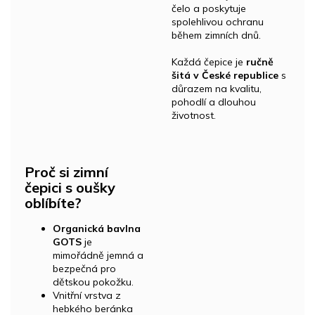
čelo a poskytuje
spolehlivou ochranu
během zimních dnů.
Každá čepice je
ručně
šitá v České republice
s
důrazem na kvalitu,
pohodlí a dlouhou
životnost.
Proč si zimní
čepici s oušky
oblíbíte?
Organická bavlna
GOTS
je
mimořádně jemná a
bezpečná pro
dětskou pokožku.
Vnitřní vrstva z
hebkého beránka