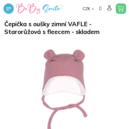
Přejít
CZK
na
obsah
Čepička s oušky zimní VAFLE -
Starorůžová s fleecem - skladem