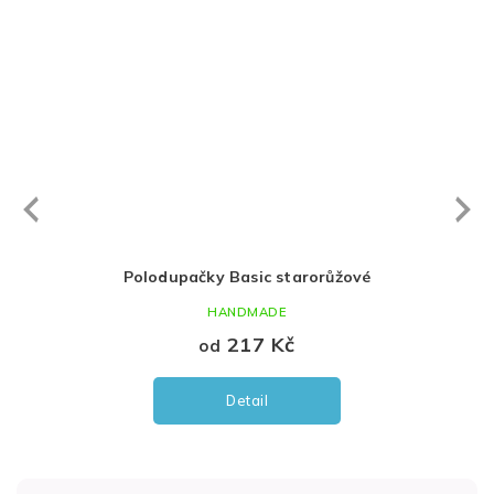
Next
revious
žová
Polodupačky Basic starorůžové
Tepl
HANDMADE
217 Kč
od
Detail
Z