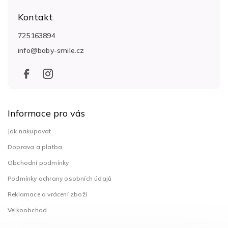
á
Kontakt
p
a
725163894
t
info
@
baby-smile.cz
í
Informace pro vás
Jak nakupovat
Doprava a platba
Obchodní podmínky
Podmínky ochrany osobních údajů
Reklamace a vrácení zboží
Velkoobchod