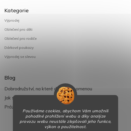
Kategorie
Výprodej
Oblečení pro děti
Oblečení pro rodiče
Dárkové poukazy
Výprodej se slevou
Blog
Dobrodružství, na které děti nezapomenou
Jak si užít léto s dětmi naplno
Prázdniny klepou na dveře
Používáme cookies, abychom Vám umožnili
pohodlné prohlížení webu a díky analýze
provozu webu neustále zlepšovali jeho funkce,
výkon a použitelnost.
Copyright 2026
BaBy-smile.cz
. Všechna práva vyhrazena.