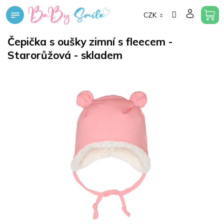
Přejít
CZK
na
obsah
Čepička s oušky zimní s fleecem -
Starorůžová - skladem