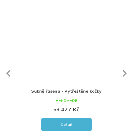
Next
revious
Sukně řasená - Vytřeštěné kočky
HANDMADE
477 Kč
od
Detail