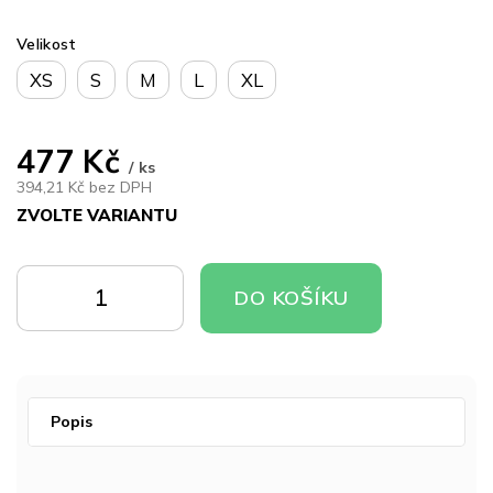
Velikost
XS
S
M
L
XL
477 Kč
/ ks
394,21 Kč bez DPH
ZVOLTE VARIANTU
Měrná
cena:
DO
DO
DO KOŠÍKU
KOŠÍKU
KOŠÍKU
Popis