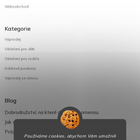
Velkoobchod
Kategorie
Výprodej
Oblečení pro děti
Oblečení pro rodiče
Dárkové poukazy
Výprodej se slevou
Blog
Dobrodružství, na které děti nezapomenou
Jak si užít léto s dětmi naplno
Prázdniny klepou na dveře
Používáme cookies, abychom Vám umožnili