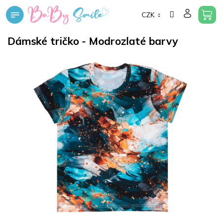
Přejít
CZK
na
obsah
Dámské tričko - Modrozlaté barvy