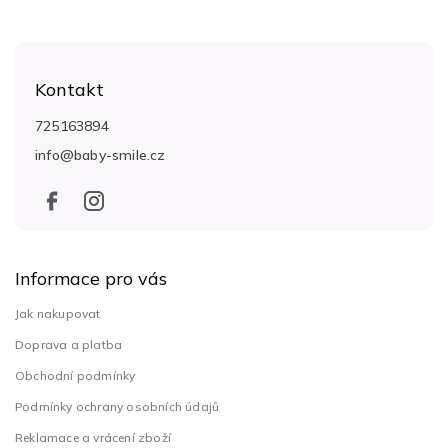
Z
á
Kontakt
p
a
725163894
t
info
@
baby-smile.cz
í
Informace pro vás
Jak nakupovat
Doprava a platba
Obchodní podmínky
Podmínky ochrany osobních údajů
Reklamace a vrácení zboží