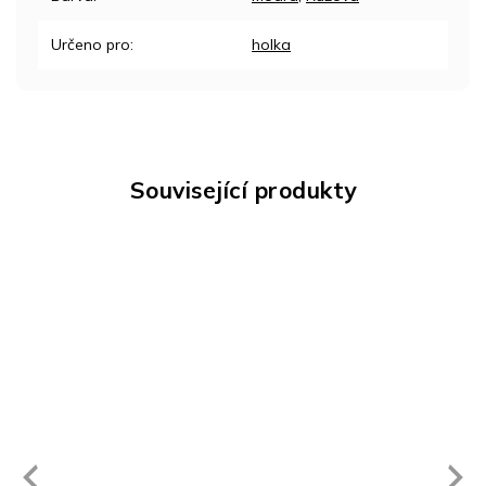
Určeno pro
:
holka
Související produkty
Next
revious