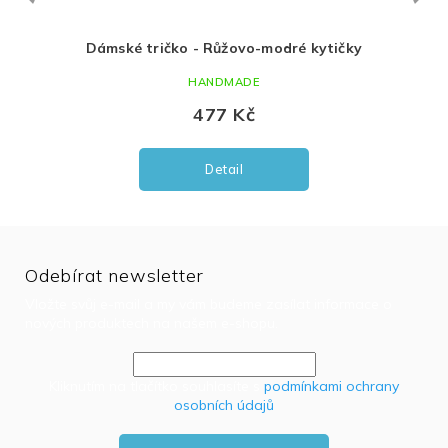
tičky
Dámské tričko - Růžovo-modré kytičky
Sukn
HANDMADE
477 Kč
Detail
Odebírat newsletter
Vložte svůj e-mail a my vám budeme zasílat informace o
nových produktech na našem e-shopu.
Kliknutím na tlačítko souhlasíte s
podmínkami ochrany
osobních údajů