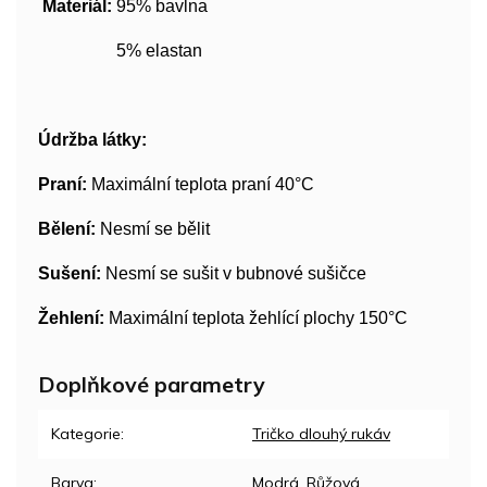
Materiál:
95% bavlna
5% elastan
Údržba látky:
Praní:
Maximální teplota praní 40°C
Bělení:
Nesmí se bělit
Sušení:
Nesmí se sušit v bubnové sušičce
Žehlení:
Maximální teplota žehlící plochy 150°C
Doplňkové parametry
Kategorie
:
Tričko dlouhý rukáv
Barva
:
Modrá
,
Růžová