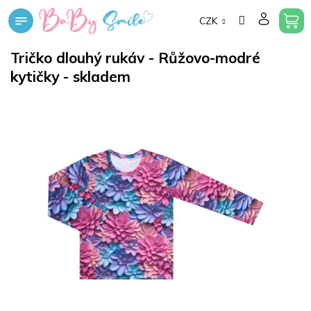
Přejít
CZK
na
obsah
Tričko dlouhý rukáv - Růžovo-modré
kytičky - skladem