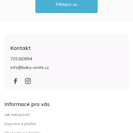
Přihlásit se
Z
á
Kontakt
p
a
725163894
t
info
@
baby-smile.cz
í
Informace pro vás
Jak nakupovat
Doprava a platba
Obchodní podmínky