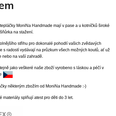
dem
 tepláčky MoniNa Handmade mají v pase a u kotníčků široké
 šňůrka na stažení.
olnějšího střihu pro dokonalé pohodlí vašich zvědavých
se s radostí vydávají na průzkum všech možných koutů, ať už
e nebo na vaší zahradě.
tejně jako veškeré naše zboží vyrobeno s láskou a péčí v
ce
láčky některým zbožím od MoniNa Handmade :-)
materiály splňují atest pro děti do 3 let.