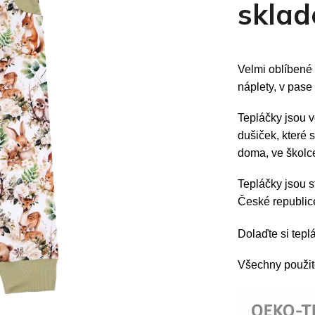
skla
Velmi oblíbené
náplety, v pase
Tepláčky jsou v
dušiček, které 
doma, ve školc
Tepláčky jsou s
České republi
Dolaďte si tep
Všechny použité 