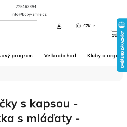
725163894
Velkoobchod
info@baby-smile.cz
CZK
sový program
Velkoobchod
Kluby a organiz
čky s kapsou -
tka s mláďaty -