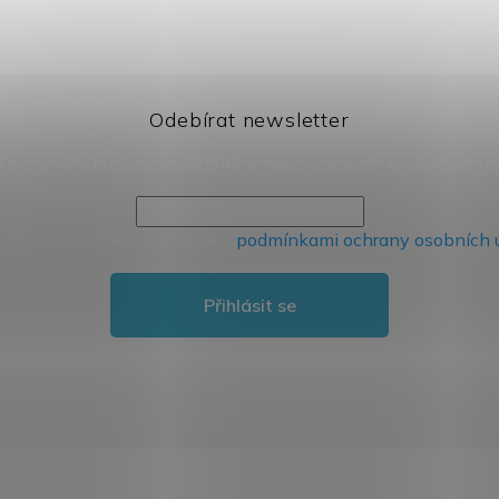
Odebírat newsletter
il a my vám budeme zasílat informace o nových produktech 
nutím na tlačítko souhlasíte s
podmínkami ochrany osobních 
Přihlásit se