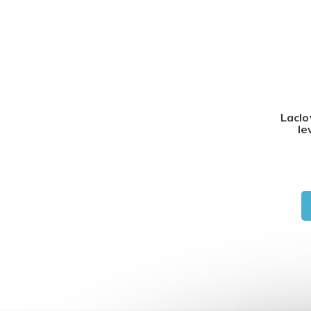
Laclo
le