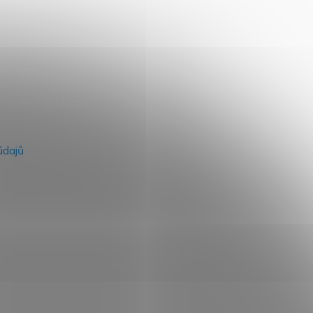
na našem e-shopu.
údajů