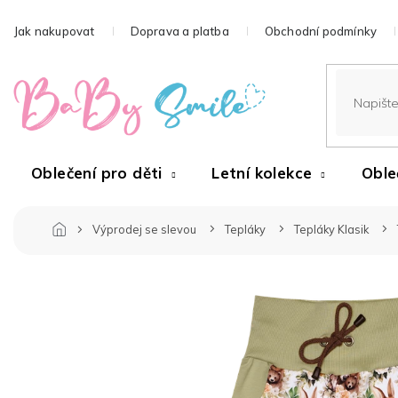
Přejít
na
Jak nakupovat
Doprava a platba
Obchodní podmínky
obsah
Oblečení pro děti
Letní kolekce
Oble
Výprodej se slevou
Tepláky
Tepláky Klasik