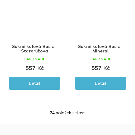
Sukně kolová Basic -
Sukně kolová Basic -
Starorůžová
Mineral
HANDMADE
HANDMADE
557 Kč
557 Kč
Detail
Detail
24
položek celkem
O
v
l
á