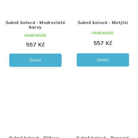
Sukně kolová - Modrozlaté
Sukně kolová - Motýlci
barvy
HANDMADE
HANDMADE
557 Kč
557 Kč
Detail
Detail
Sukně kolová - Růžovo-
Sukně kolová - Barevné