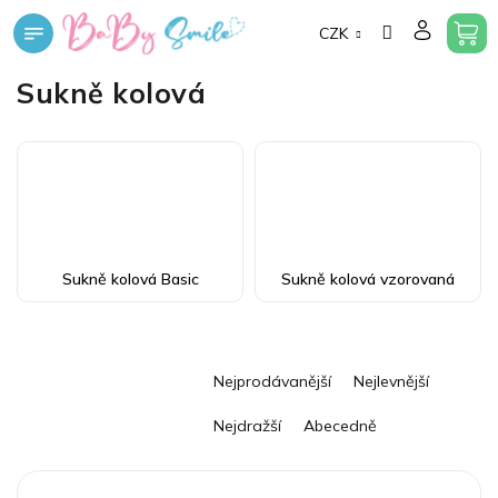
Přejít
CZK
na
obsah
Sukně kolová
Sukně kolová Basic
Sukně kolová vzorovaná
Ř
Nejprodávanější
Nejlevnější
a
z
Nejdražší
Abecedně
e
n
í