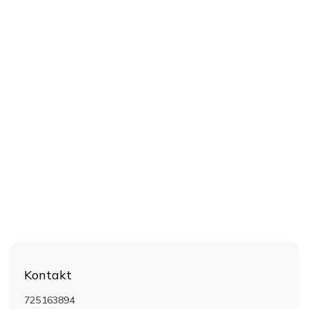
Z
á
Kontakt
p
a
725163894