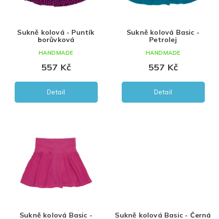
r
o
Mint
XL
d
Sukně kolová - Puntík
Sukně kolová Basic -
u
Bílá
borůvková
Petrolej
k
HANDMADE
HANDMADE
t
Béžová
ů
557 Kč
557 Kč
Hnědá
Detail
Detail
Olivová
fialová
mineral
Sukně kolová Basic -
Sukně kolová Basic - Černá